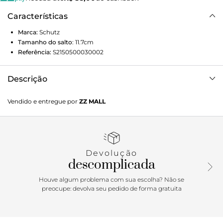
Características
Marca:
Schutz
Tamanho do salto
:
11.7cm
Referência:
S2150500030002
Descrição
A bota de cano médio surge em uma versão super trendy
Vendido e entregue por
ZZ MALL
com o acabamento sexy em verniz e a meia pata e salto
bloco impactantes. Impactante e cheia de personalidade,
essa bota rosa conta com zíper lateral que facilita o calce.
Daqueles modelos que transformam o look!
Devolução
descomplicada
Houve algum problema com sua escolha? Não se
preocupe: devolva seu pedido de forma gratuita