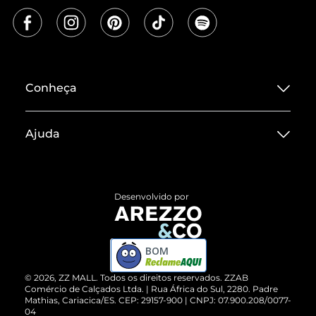
Conheça
Sobre ZZ MALL
Ajuda
Termos de Uso
Central de Atendimento
Políticas de Privacidade
Entrega
ZZ Influ
Desenvolvido por
Devolução do Produto
ZZ MALL é confiável
Compre pelo WhatsApp
ZZPay
BOM
Cartão Presente
©
2026
, ZZ MALL. Todos os direitos reservados.
ZZAB
Comércio de Calçados Ltda. | Rua África do Sul, 2280. Padre
Mathias, Cariacica/ES. CEP: 29157-900 | CNPJ: 07.900.208/0077-
Vendas Corporativas
04