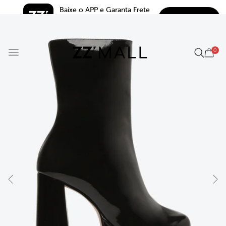
Baixe o APP e Garanta Frete 
BAIXAR
Grátis*
5.0
0