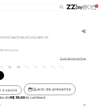
0
SCHUTZ SALTO BLOCO ELYSEE UP
,88 sem juros
Guia de tamanhos
34
35
36
37
38
39
40
41
Quero de presente
r à sacola
ba até
R$ 39,60
de cashback
s