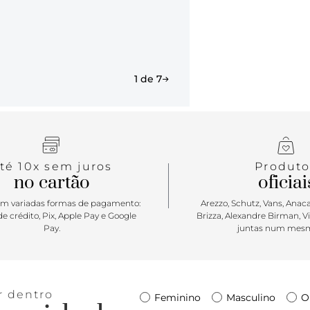
1 de 7
té 10x sem juros
Produto
no cartão
oficiai
m variadas formas de pagamento:
Arezzo, Schutz, Vans, Anacap
e crédito, Pix, Apple Pay e Google
Brizza, Alexandre Birman, V
Pay.
juntas num mesm
r dentro
Feminino
Masculino
O