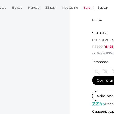
otas
Bolsas
Marcas
ZZ pay
Magazzine
Sale
Home
SCHUTZ
BOTA JEANS 
R$ 990
R$495
ou 8x de R$61
Tamanhos
32
33
Comprar
Adiciona
Rece
Característica