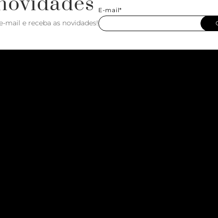
novidades
E-mail*
e-mail e receba as novidades!