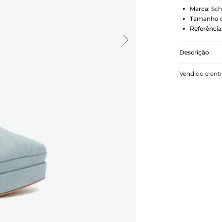
Marca:
Sch
Tamanho d
Referência
Descrição
A bota cano
Vendido e ent
confortável 
construção 
impactante 
elevar o esti