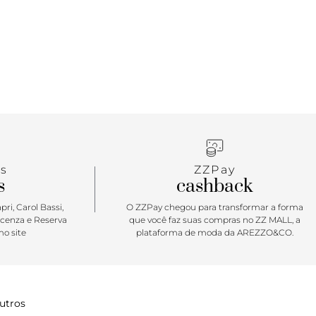
s
ZZPay
s
cashback
ri, Carol Bassi,
O ZZPay chegou para transformar a forma
icenza e Reserva
que você faz suas compras no ZZ MALL, a
o site
plataforma de moda da AREZZO&CO.
utros