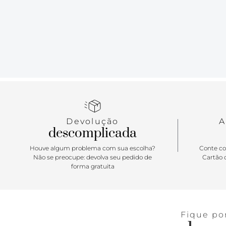
Devolução
A
descomplicada
Houve algum problema com sua escolha?
Conte co
Não se preocupe: devolva seu pedido de
Cartão d
forma gratuita
Fique po