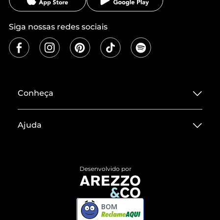
Siga nossas redes sociais
Conheça
Sobre ZZ MALL
Ajuda
Termos de Uso
Central de Atendimento
Políticas de Privacidade
Entrega
ZZ Influ
Desenvolvido por
Devolução do Produto
ZZ MALL é confiável
Compre pelo WhatsApp
ZZPay
BOM