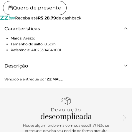
Quero de presente
Receba até
R$ 28,79
de cashback
Características
Marca:
Arezzo
Tamanho do salto
:
8.5cm
Referência:
A1025304640001
Descrição
Bota animal print em pelo com estampa de zebra. O
Vendido e entregue por
ZZ MALL
modelo tem cano longo, salto médio fino e bico fino. Traz
cabedal ajustado ao pé e não possui fechamento.
Devolução
descomplicada
Houve algum problema com sua escolha? Não se
preocupe: devolva seu pedido de forma gratuita