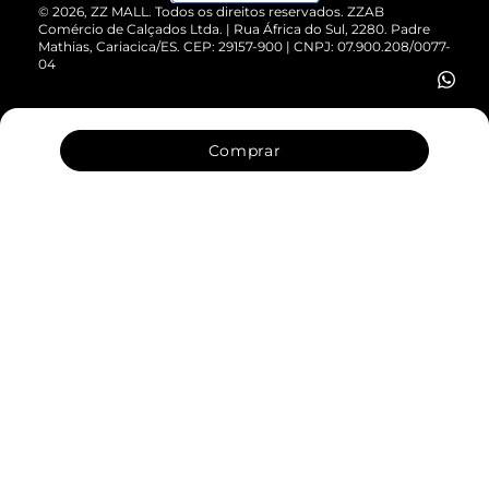
Cartão Presente
©
2026
, ZZ MALL. Todos os direitos reservados.
ZZAB
Comércio de Calçados Ltda. | Rua África do Sul, 2280. Padre
Mathias, Cariacica/ES. CEP: 29157-900 | CNPJ: 07.900.208/0077-
Vendas Corporativas
04
Comprar