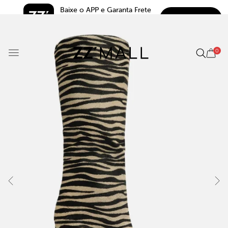
Baixe o APP e Garanta Frete 
BAIXAR
Grátis*
5.0
0