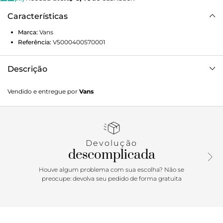
Características
Marca:
Vans
Referência:
V5000400570001
Descrição
Bolsa transversal com bolso externo com fechamento por
Vendido e entregue por
Vans
zíper, bolso traseiro deslizante, alça regulável e aplicação de
patch frontal do logo. Dimensões (AxLxP): 17,7 cm x 12,7 cm
x 6,35 cm
Devolução
descomplicada
Houve algum problema com sua escolha? Não se
preocupe: devolva seu pedido de forma gratuita