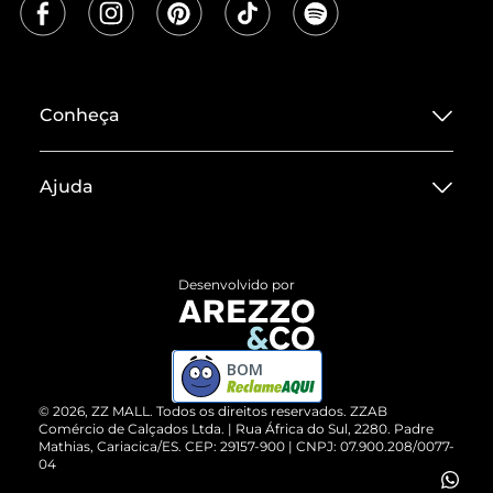
Conheça
Sobre ZZ MALL
Ajuda
Termos de Uso
Central de Atendimento
Políticas de Privacidade
Entrega
ZZ Influ
Desenvolvido por
Devolução do Produto
ZZ MALL é confiável
Compre pelo WhatsApp
ZZPay
BOM
Cartão Presente
©
2026
, ZZ MALL. Todos os direitos reservados.
ZZAB
Comércio de Calçados Ltda. | Rua África do Sul, 2280. Padre
Mathias, Cariacica/ES. CEP: 29157-900 | CNPJ: 07.900.208/0077-
Vendas Corporativas
04