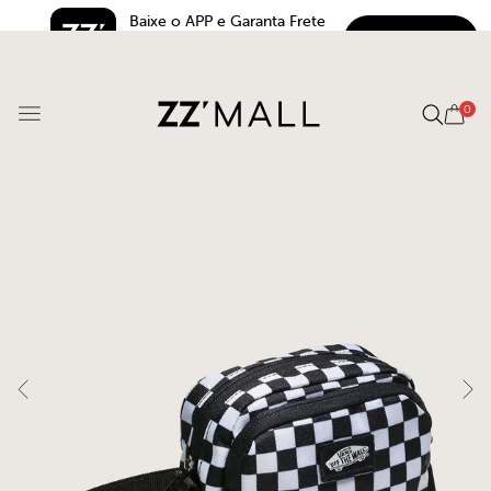
Baixe o APP e Garanta Frete 
BAIXAR
Grátis*
5.0
0