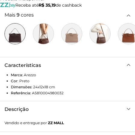
Receba até
R$ 35,19
de cashback
Mais
9
cores
Características
Marca:
Arezzo
Cor
:
Preto
Dimensões:
24x12x18
cm
Referência:
A5810004980032
Descrição
Bolsa tote média preta. O modelo tem formato
Vendido e entregue por
ZZ MALL
estruturado, laterais arredondadas e acabamento acetinado
e macio. Traz alça de mão, alça lateral regulável, fecho em