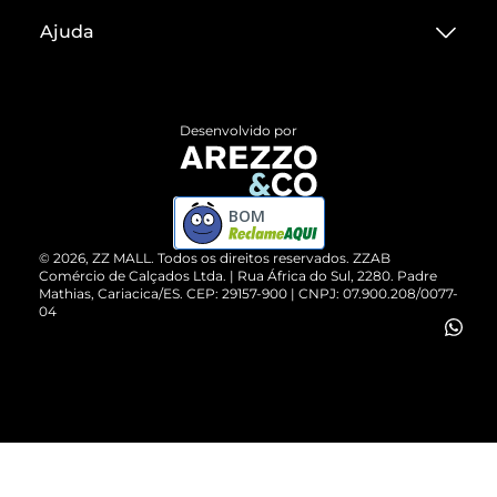
Sobre ZZ MALL
Ajuda
Termos de Uso
Central de Atendimento
Políticas de Privacidade
Entrega
ZZ Influ
Desenvolvido por
Devolução do Produto
ZZ MALL é confiável
Compre pelo WhatsApp
ZZPay
BOM
Cartão Presente
©
2026
, ZZ MALL. Todos os direitos reservados.
ZZAB
Comércio de Calçados Ltda. | Rua África do Sul, 2280. Padre
Mathias, Cariacica/ES. CEP: 29157-900 | CNPJ: 07.900.208/0077-
Vendas Corporativas
04