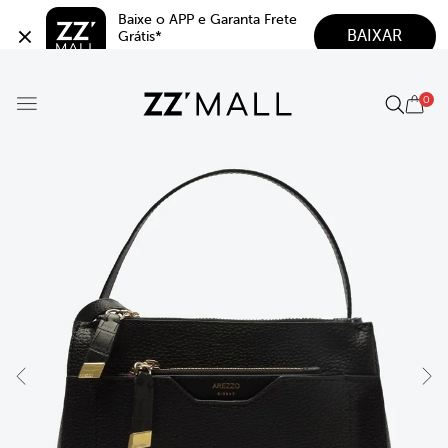
Baixe o APP e Garanta Frete 
BAIXAR
Grátis*
5.0
0
Best Seller