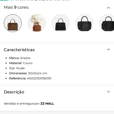
Mais
9
cores
Características
Marca:
Arezzo
Material
:
Couro
Cor
:
Nude
Dimensões:
30x12x24
cm
Referência:
A5002300160151
Descrição
Bolsa tote média de couro nude. O modelo tem formato
Vendido e entregue por
ZZ MALL
estruturado e capas frontal e traseira com acabamento
texturizado wave, além de detalhe em rebites metálicos e