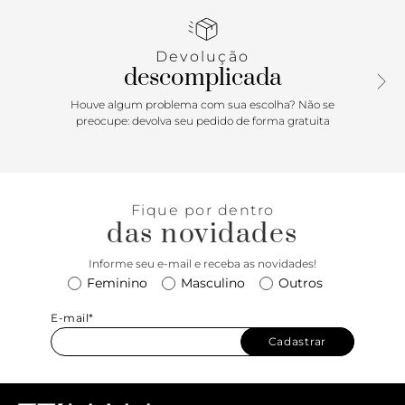
inscrição discreta do nome da marca. Traz alça tiracolo fina
com regulagem e alças de mão bombadas. Com fecho
superior em zíper, puxador em tira e bolso externo traseiro.
Devolução
Acompanha bag charm em couro com nome da marca e
descomplicada
preso à bolsa por tira fina.
Houve algum problema com sua escolha? Não se
preocupe: devolva seu pedido de forma gratuita
Fique por dentro
das novidades
Informe seu e-mail e receba as novidades!
Feminino
Masculino
Outros
E-mail*
Cadastrar