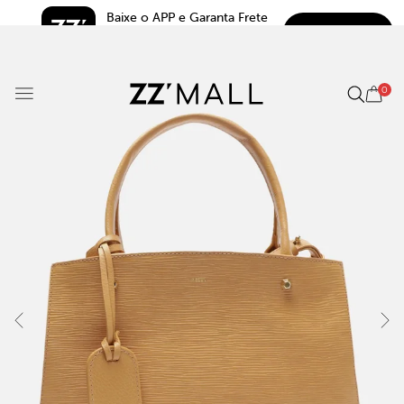
Baixe o APP e Garanta Frete 
BAIXAR
Grátis*
5.0
0