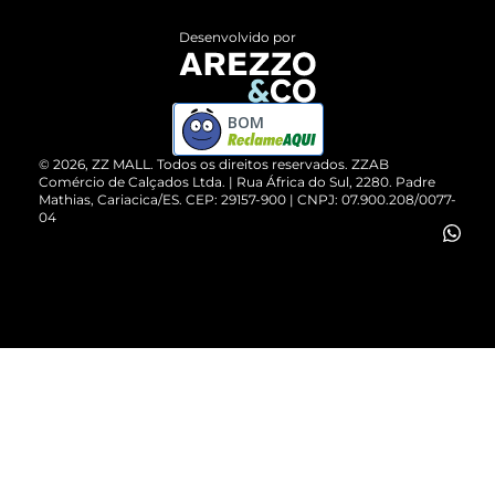
Entrega
ZZ Influ
Desenvolvido por
Devolução do Produto
ZZ MALL é confiável
Compre pelo WhatsApp
ZZPay
BOM
Cartão Presente
©
2026
, ZZ MALL. Todos os direitos reservados.
ZZAB
Comércio de Calçados Ltda. | Rua África do Sul, 2280. Padre
Mathias, Cariacica/ES. CEP: 29157-900 | CNPJ: 07.900.208/0077-
Vendas Corporativas
04