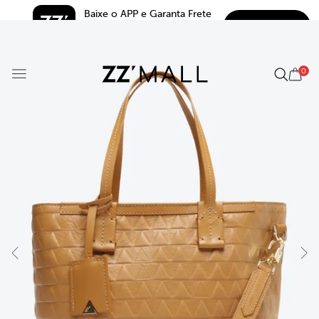
Baixe o APP e Garanta Frete 
BAIXAR
Grátis*
5.0
0