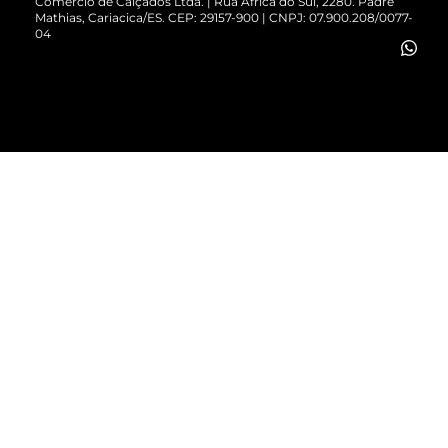
Comércio de Calçados Ltda. | Rua África do Sul, 2280. Padre
Mathias, Cariacica/ES. CEP: 29157-900 | CNPJ: 07.900.208/0077-
Vendas Corporativas
04