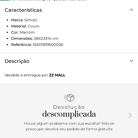
Características
Marca:
Schutz
Material
:
Couro
Cor
:
Marrom
Dimensões:
28X23X14
cm
Referência:
S5001819500006
Descrição
A clássica Bolsa Tote Triangle aparece agora trazendo a
Vendido e entregue por
ZZ MALL
estampa de triângulo na textura do couro. Simplesmente
perfeita para as Schutz Lovers! Em marrom, é versátil para
diferentes tipos de looks. Comprimento da alça tiracolo: 55
cm | Largura da alça tiracolo: 2,5 cm
Devolução
descomplicada
Houve algum problema com sua escolha? Não se
preocupe: devolva seu pedido de forma gratuita