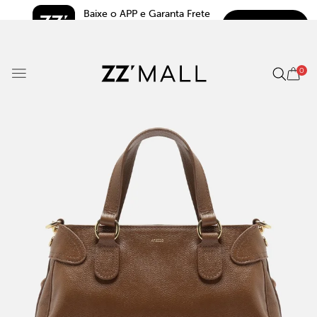
Baixe o APP e Garanta Frete 
BAIXAR
Grátis*
5.0
0