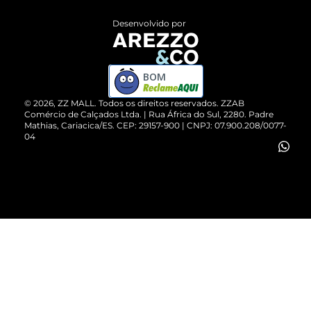
Entrega
ZZ Influ
Desenvolvido por
Devolução do Produto
ZZ MALL é confiável
Compre pelo WhatsApp
ZZPay
BOM
Cartão Presente
©
2026
, ZZ MALL. Todos os direitos reservados.
ZZAB
Comércio de Calçados Ltda. | Rua África do Sul, 2280. Padre
Mathias, Cariacica/ES. CEP: 29157-900 | CNPJ: 07.900.208/0077-
Vendas Corporativas
04