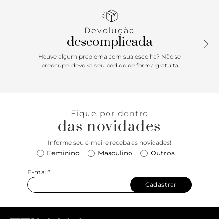
frontal com fecho e puxador. Com inscrição Arezzo na capa
frontal.
Devolução
descomplicada
Houve algum problema com sua escolha? Não se
preocupe: devolva seu pedido de forma gratuita
Fique por dentro
das novidades
Informe seu e-mail e receba as novidades!
Feminino
Masculino
Outros
E-mail*
Cadastrar