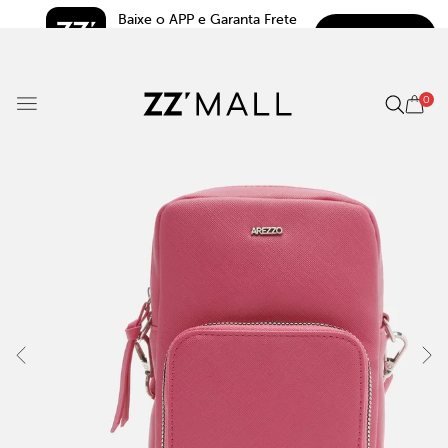
Baixe o APP e Garanta Frete 
BAIXAR
Grátis*
5.0
0