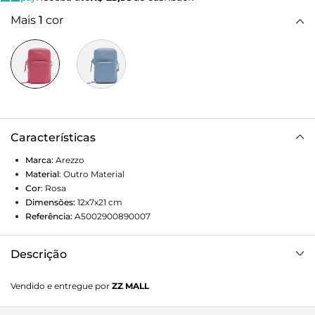
Mais
1
cor
Características
Marca:
Arezzo
Material
:
Outro Material
Cor
:
Rosa
Dimensões:
12x7x21
cm
Referência:
A5002900890007
Descrição
Mini bolsa tiracolo rosa. O modelo tem formato retangular,
Vendido e entregue por
ZZ MALL
laterais arredondadas e alça tiracolo fina regulável, presa
por ilhós. Traz bolso para acomodar o celular e mini bolso