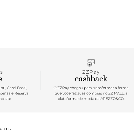
alça de corrente garante personalidade imediata ao
ompletar, a textura bright snake imprime luxo ao
ndo com que seja aquele acessório que transforma a
ust have! Dimensões (LAC): 21x14x5
s
ZZPay
s
cashback
ri, Carol Bassi,
O ZZPay chegou para transformar a forma
icenza e Reserva
que você faz suas compras no ZZ MALL, a
o site
plataforma de moda da AREZZO&CO.
utros