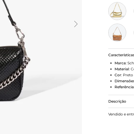
Característica
Marca:
Sch
Material
:
C
Cor
:
Preto
Dimensões
Referência
Descrição
Prepare-se 
Vendido e ent
lembra os m
um mood tren
de alças que