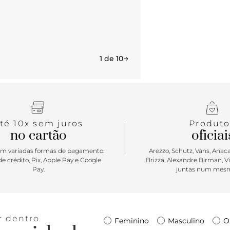
impactante 
look! Para c
visual, faze
produção! M
1 de 10
té 10x sem juros
Produto
no cartão
oficiai
m variadas formas de pagamento:
Arezzo, Schutz, Vans, Anacap
e crédito, Pix, Apple Pay e Google
Brizza, Alexandre Birman, V
Pay.
juntas num mesm
r dentro
Feminino
Masculino
O