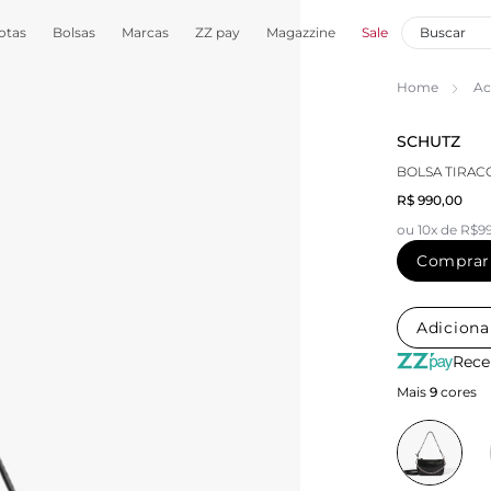
otas
Bolsas
Marcas
ZZ pay
Magazzine
Sale
Home
Ac
SCHUTZ
BOLSA TIRAC
R$ 990,00
ou 10x de R$9
Comprar
Adiciona
Rece
Mais
9
cores