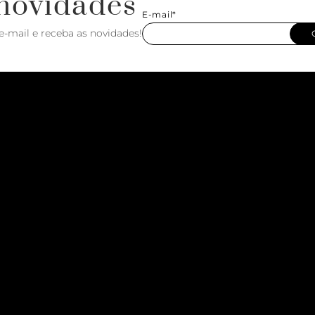
novidades
E-mail*
e-mail e receba as novidades!