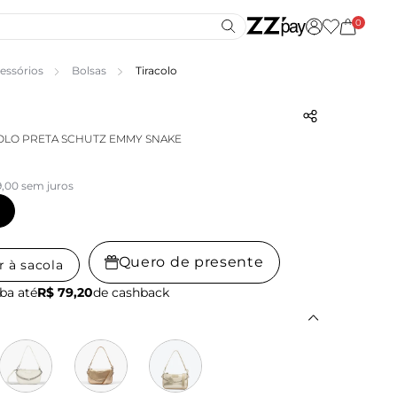
0
essórios
Bolsas
Tiracolo
OLO PRETA SCHUTZ EMMY SNAKE
9,00 sem juros
Quero de presente
r à sacola
ba até
R$ 79,20
de cashback