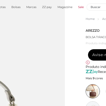
otas
Bolsas
Marcas
ZZ pay
Magazzine
Sale
Home
Ac
AREZZO
BOLSA TIRAC
Produto indis
Avise
Produto ind
Rece
Mais
9
cores