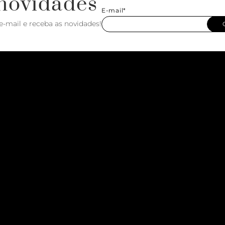
novidades
E-mail*
e-mail e receba as novidades!