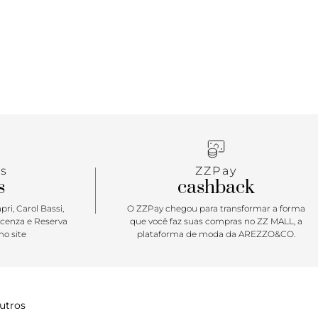
s
ZZPay
s
cashback
ri, Carol Bassi,
O ZZPay chegou para transformar a forma
icenza e Reserva
que você faz suas compras no ZZ MALL, a
o site
plataforma de moda da AREZZO&CO.
utros