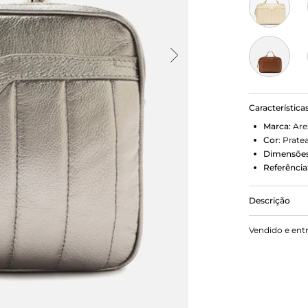
Característica
Marca:
Are
Cor
:
Prate
Dimensões
Referência
Descrição
Bolsa tirac
Vendido e ent
quadrado e 
frontal, ap
faixa bombad
em tira fina
e fecho sup