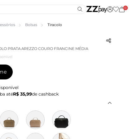
0
essórios
Bolsas
Tiracolo
OLO PRATA AREZZO COURO FRANCINE MÉDIA
ponível
-me
isponível
ba até
R$ 35,99
de cashback