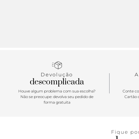
Devolução
A
descomplicada
Houve algum problema com sua escolha?
Conte co
Não se preocupe: devolva seu pedido de
Cartão d
forma gratuita
Fique po