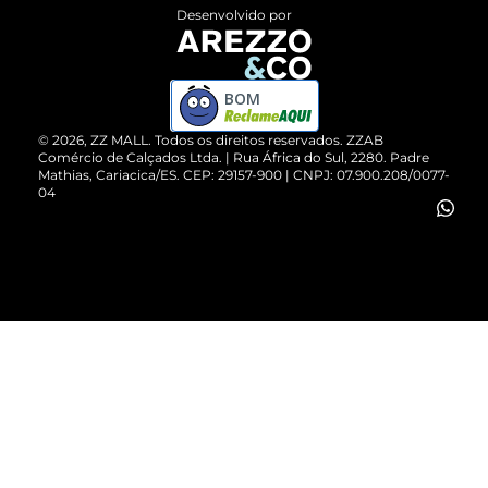
Entrega
ZZ Influ
Desenvolvido por
Devolução do Produto
ZZ MALL é confiável
Compre pelo WhatsApp
ZZPay
BOM
Cartão Presente
©
2026
, ZZ MALL. Todos os direitos reservados.
ZZAB
Comércio de Calçados Ltda. | Rua África do Sul, 2280. Padre
Mathias, Cariacica/ES. CEP: 29157-900 | CNPJ: 07.900.208/0077-
Vendas Corporativas
04