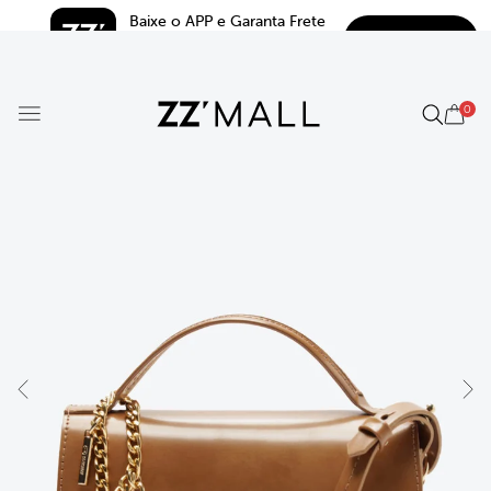
Baixe o APP e Garanta Frete 
BAIXAR
Grátis*
5.0
0