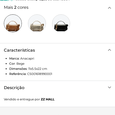
Mais
2
cores
Características
Marca:
Anacapri
Cor
:
Bege
Dimensões:
11x5.5x22
cm
Referência:
C5001618990001
Descrição
Bolsa tiracolo pequena e estruturada, na cor marrom. De
Vendido e entregue por
ZZ MALL
shape trendy retangular e estruturado, o modelo possui
duas alças: uma transversal regulável e uma alça de mão
fixa. De material similar ao couro com acabamento