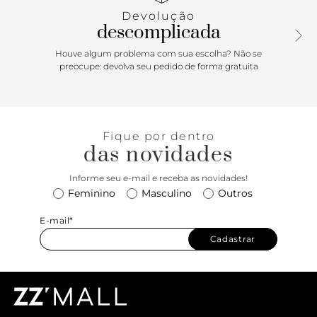
enquanto a alça longa permite usá-la a tiracolo com total
Devolução
conforto. Destaque para o logo Schutz em penduricalho
descomplicada
metalizado no zíper garantindo um toque extra de
personalidade. Must have! Comprimento da alça: 55 cm
Houve algum problema com sua escolha? Não se
preocupe: devolva seu pedido de forma gratuita
Fique por dentro
das novidades
Informe seu e-mail e receba as novidades!
Feminino
Masculino
Outros
E-mail*
Cadastrar