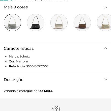
Mais
9
cores
Características
Marca:
Schutz
Cor
:
Marrom
Referência:
S5001507120051
Descrição
Aposte no equilíbrio perfeito entre sofisticação e
Vendido e entregue por
ZZ MALL
modernidade com esta bolsa baguete bege! Feita em
material estruturado com acabamento glam em verniz, ela
garante um visual elegante para qualquer ocasião. O
fechamento em zíper proporciona segurança e praticidade,