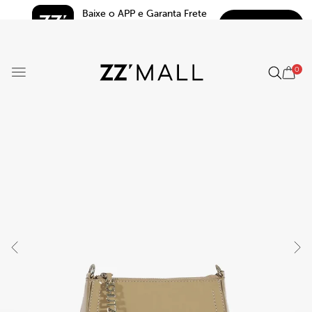
Baixe o APP e Garanta Frete 
BAIXAR
Grátis*
5.0
0