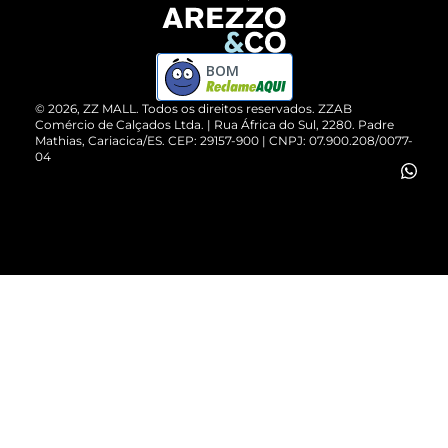
Devolução do Produto
ZZ MALL é confiável
Compre pelo WhatsApp
ZZPay
BOM
Cartão Presente
©
2026
, ZZ MALL. Todos os direitos reservados.
ZZAB
Comércio de Calçados Ltda. | Rua África do Sul, 2280. Padre
Mathias, Cariacica/ES. CEP: 29157-900 | CNPJ: 07.900.208/0077-
Vendas Corporativas
04