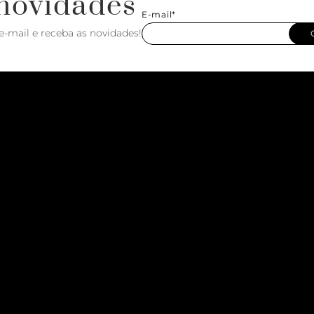
novidades
E-mail*
e-mail e receba as novidades!