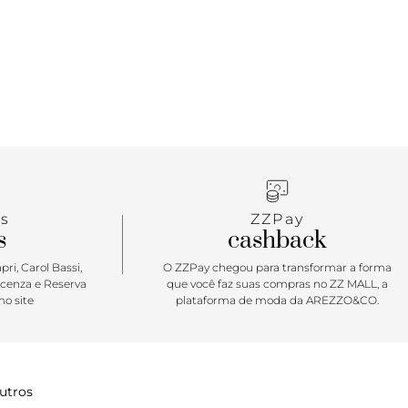
ulher apaixonada por propostas fashion. Nas cores
eis de todos os tempos, o modelo se destaca por
dos os seus itens pessoais - sem, é claro, perder o
e uma de cada tom para se sentir sempre pronta e
s
ZZPay
s
cashback
ri, Carol Bassi,
O ZZPay chegou para transformar a forma
icenza e Reserva
que você faz suas compras no ZZ MALL, a
o site
plataforma de moda da AREZZO&CO.
utros