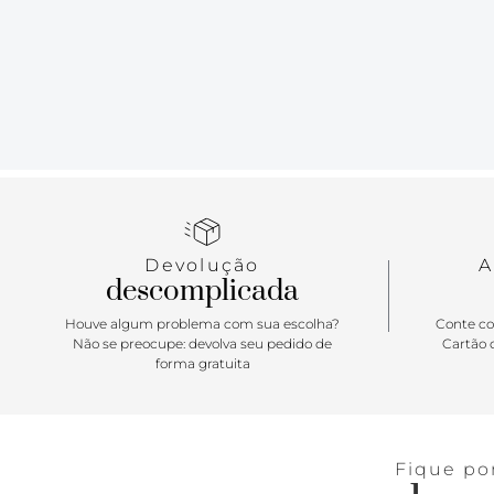
Devolução
A
descomplicada
Houve algum problema com sua escolha?
Conte co
Não se preocupe: devolva seu pedido de
Cartão d
forma gratuita
Fique po