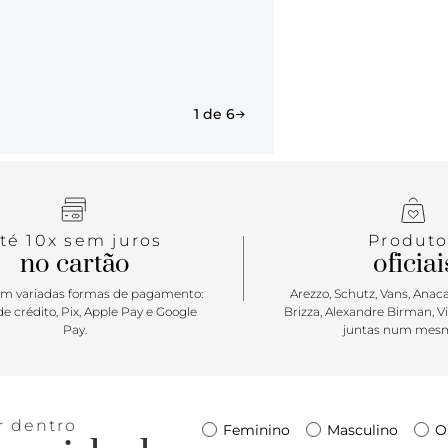
rotina da m
mais versát
comportar to
estilo! Lev
poderosa.
1 de 6
té 10x sem juros
Produto
no cartão
oficiai
m variadas formas de pagamento:
Arezzo, Schutz, Vans, Anacap
e crédito, Pix, Apple Pay e Google
Brizza, Alexandre Birman, V
Pay.
juntas num mesm
r dentro
Feminino
Masculino
O