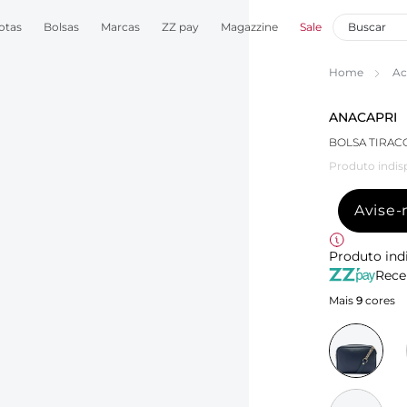
otas
Bolsas
Marcas
ZZ pay
Magazzine
Sale
Home
Ac
ANACAPRI
BOLSA TIRAC
Produto indis
Avise
Produto ind
Rece
Mais
9
cores