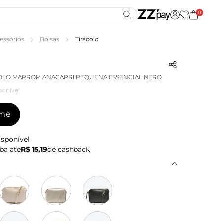
0
essórios
Bolsas
Tiracolo
OLO MARROM ANACAPRI PEQUENA ESSENCIAL NERO
ponível
-me
isponível
ba até
R$ 15,19
de cashback