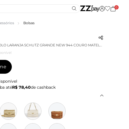
0
essórios
Bolsas
BOLSA TIRACOLO LARANJA SCHUTZ GRANDE NEW 944 COURO MATELASSÊ
ponível
-me
isponível
ba até
R$ 78,40
de cashback