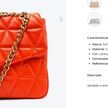
Característica
Marca:
Sch
Material
:
C
Cor
:
Laranj
Dimensões
Referência
Descrição
A bolsa tir
Vendido e ent
renovado. N
e a sofisti
esse laranj
looks classy
incrível com