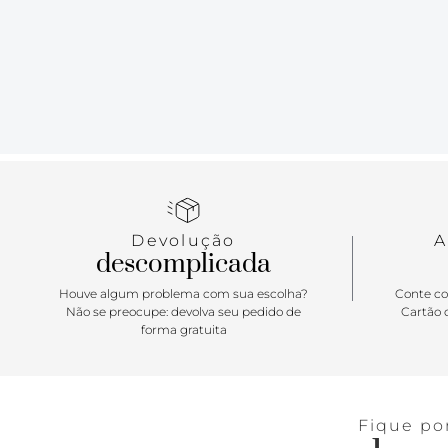
Devolução
A
descomplicada
Houve algum problema com sua escolha?
Conte co
Não se preocupe: devolva seu pedido de
Cartão d
forma gratuita
Fique po