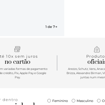
tem tamanho
como tiraco
11x19x30
1 de 7
té 10x sem juros
Produto
no cartão
oficiai
m variadas formas de pagamento:
Arezzo, Schutz, Vans, Anacap
e crédito, Pix, Apple Pay e Google
Brizza, Alexandre Birman, V
Pay.
juntas num mesm
r dentro
Feminino
Masculino
O