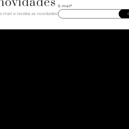
novidades
E-mail*
e-mail e receba as novidades!