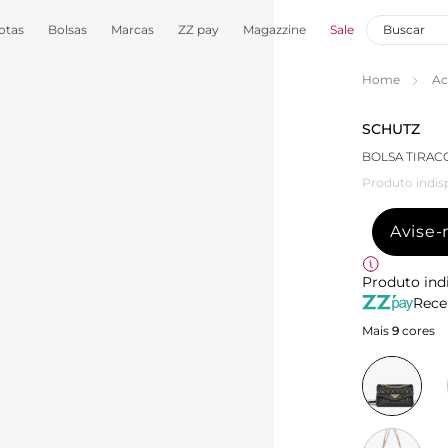
otas
Bolsas
Marcas
ZZ pay
Magazzine
Sale
Home
Ac
SCHUTZ
Produto indis
Avise
Produto ind
Rece
Mais
9
cores