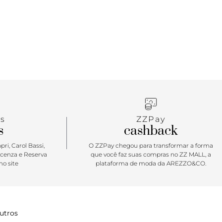
 ajustável, permitindo que seja carregada tanto
lo como nos ombros. Invista! Dimensões (LAC):
s
ZZPay
s
cashback
ri, Carol Bassi,
O ZZPay chegou para transformar a forma
icenza e Reserva
que você faz suas compras no ZZ MALL, a
o site
plataforma de moda da AREZZO&CO.
utros