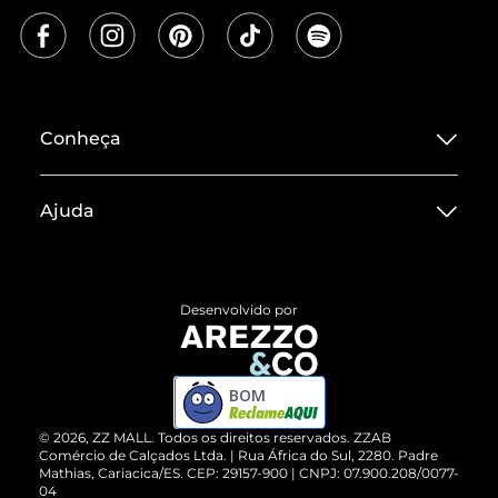
Conheça
Sobre ZZ MALL
Ajuda
Termos de Uso
Central de Atendimento
Políticas de Privacidade
Entrega
ZZ Influ
Desenvolvido por
Devolução do Produto
ZZ MALL é confiável
Compre pelo WhatsApp
ZZPay
BOM
Cartão Presente
©
2026
, ZZ MALL. Todos os direitos reservados.
ZZAB
Comércio de Calçados Ltda. | Rua África do Sul, 2280. Padre
Mathias, Cariacica/ES. CEP: 29157-900 | CNPJ: 07.900.208/0077-
Vendas Corporativas
04