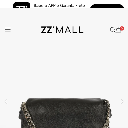
Baixe o APP e Garanta Frete 
BAIXAR
Grátis*
5.0
0