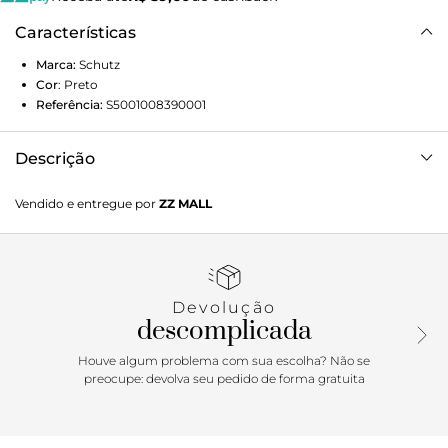
Características
Marca:
Schutz
Cor
:
Preto
Referência:
S5001008390001
Descrição
Seu tamanho compacto é ideal para carregar itens
Vendido e entregue por
ZZ MALL
essenciais como celular, carteira e chaves com segurança e
charme. A alça em corrente metalizada adiciona um toque
de sofisticação e modernidade ao modelo, podendo ser
usada no ombro ou transversalmente. Combine com jeans
e camisetas para um toque elegante no visual casual.
Devolução
descomplicada
Houve algum problema com sua escolha? Não se
preocupe: devolva seu pedido de forma gratuita