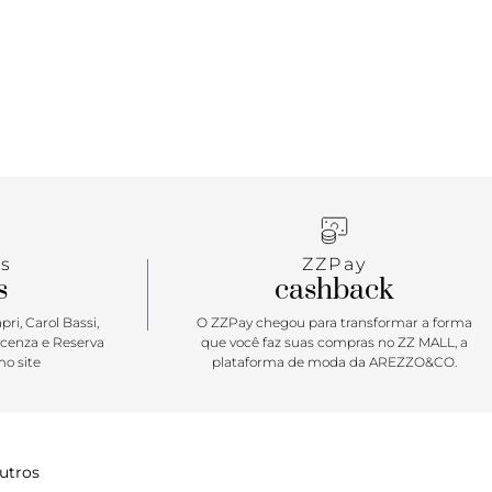
s
ZZPay
s
cashback
ri, Carol Bassi,
O ZZPay chegou para transformar a forma
icenza e Reserva
que você faz suas compras no ZZ MALL, a
o site
plataforma de moda da AREZZO&CO.
utros