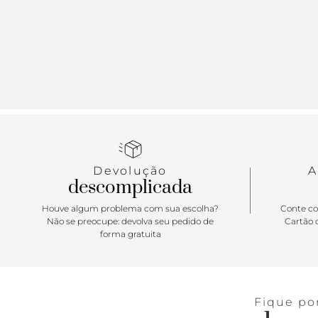
Devolução
A
descomplicada
Houve algum problema com sua escolha?
Conte co
Não se preocupe: devolva seu pedido de
Cartão d
forma gratuita
Fique po