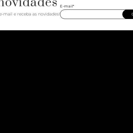
novidades
E-mail*
e-mail e receba as novidades!