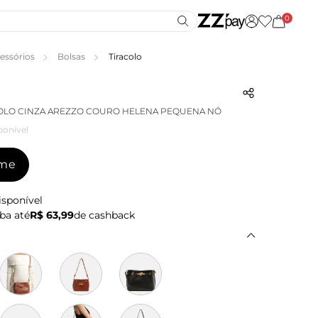
0
essórios
Bolsas
Tiracolo
OLO CINZA AREZZO COURO HELENA PEQUENA NÓ
ponível
-me
isponível
ba até
R$ 63,99
de cashback