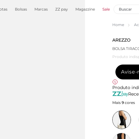
otas
Bolsas
Marcas
ZZ pay
Magazzine
Sale
Home
Ac
AREZZO
BOLSA TIRAC
Produto indis
Avise
Produto ind
Rece
Mais
9
cores