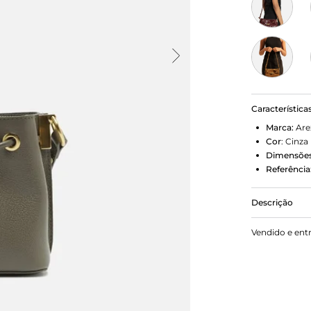
Característica
Marca:
Are
Cor
:
Cinza
Dimensões
Referência
Descrição
Bolsa femin
Vendido e ent
tem formato
lateral pre
detalhe em t
ilhós.