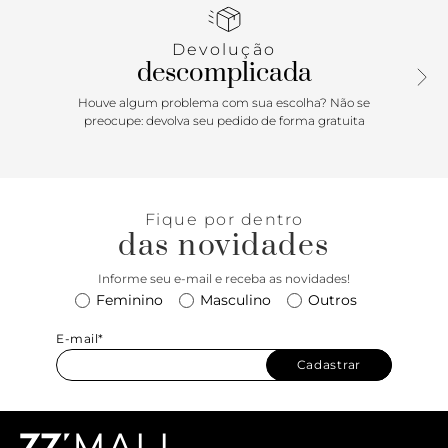
toque elegante ao design. Versátil e atemporal, é ideal para
acompanhar produções do dia a dia, passeios e momentos
Devolução
casuais com estilo e autenticidade.
descomplicada
Houve algum problema com sua escolha? Não se
preocupe: devolva seu pedido de forma gratuita
Fique por dentro
das novidades
Informe seu e-mail e receba as novidades!
Feminino
Masculino
Outros
E-mail*
Cadastrar