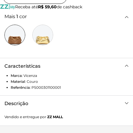
Receba até
R$ 59,60
de cashback
Mais
1
cor
Características
Marca:
Vicenza
Material
:
Couro
Referência:
P5000301100001
Descrição
Bolsa Tiracolo Canoe Média Marrom em couro com
Vendido e entregue por
ZZ MALL
acabamento trançado destaca um visual sofisticado e cheio
de personalidade. O shape macio cria uma silhueta atual e
descomplicada, enquanto a corrente dourada adiciona um