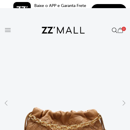
Baixe o APP e Garanta Frete 
BAIXAR
Grátis*
5.0
0