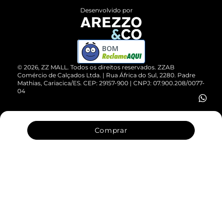
Entrega
ZZ Influ
Desenvolvido por
Devolução do Produto
ZZ MALL é confiável
Compre pelo WhatsApp
ZZPay
BOM
Cartão Presente
©
2026
, ZZ MALL. Todos os direitos reservados.
ZZAB
Comércio de Calçados Ltda. | Rua África do Sul, 2280. Padre
Mathias, Cariacica/ES. CEP: 29157-900 | CNPJ: 07.900.208/0077-
Vendas Corporativas
04
Comprar