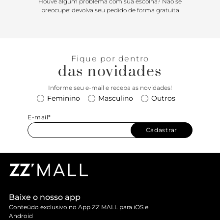
Houve algum problema com sua escolha? Não se
preocupe: devolva seu pedido de forma gratuita
Fique por dentro
das novidades
Informe seu e-mail e receba as novidades!
Feminino
Masculino
Outros
E-mail*
Cadastrar
Baixe o nosso app
Conteúdo exclusivo no App ZZ MALL para iOS e
Android