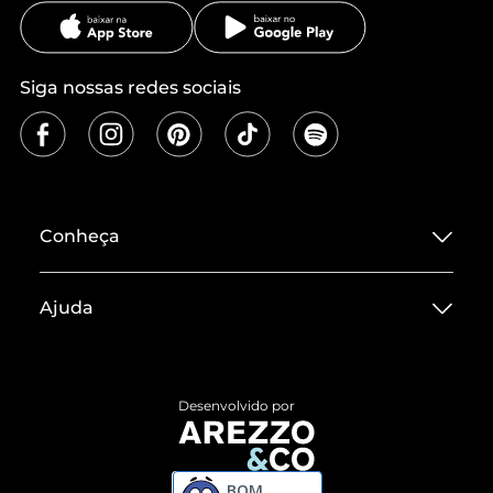
Siga nossas redes sociais
Conheça
Sobre ZZ MALL
Ajuda
Termos de Uso
Central de Atendimento
Políticas de Privacidade
Entrega
ZZ Influ
Desenvolvido por
Devolução do Produto
ZZ MALL é confiável
Compre pelo WhatsApp
ZZPay
BOM