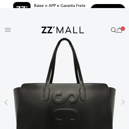
Baixe o APP e Garanta Frete 
BAIXAR
Grátis*
5.0
0