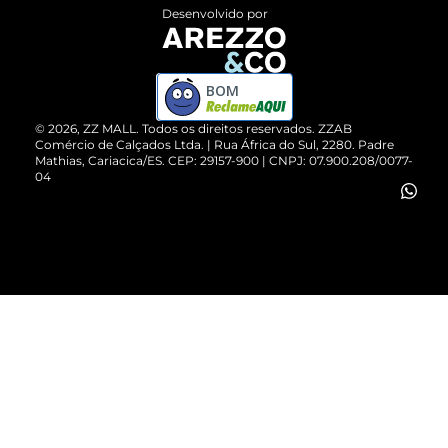
Entrega
ZZ Influ
Desenvolvido por
Devolução do Produto
ZZ MALL é confiável
Compre pelo WhatsApp
ZZPay
BOM
Cartão Presente
©
2026
, ZZ MALL. Todos os direitos reservados.
ZZAB
Comércio de Calçados Ltda. | Rua África do Sul, 2280. Padre
Mathias, Cariacica/ES. CEP: 29157-900 | CNPJ: 07.900.208/0077-
Vendas Corporativas
04