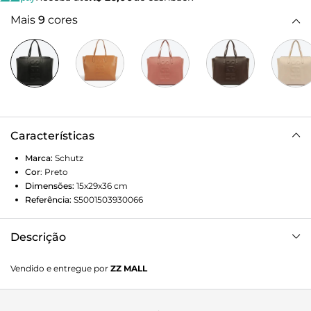
Mais
9
cores
Características
Marca:
Schutz
Cor
:
Preto
Dimensões:
15x29x36
cm
Referência:
S5001503930066
Descrição
Eleve seu estilo com a shopping bag Schutz, uma fusão de
Vendido e entregue por
ZZ MALL
elegância e praticidade. Seu amplo espaço interno e fecho
em zíper oferecem conveniência, enquanto as duas opções
de alça proporcionam versatilidade. O detalhe do logo