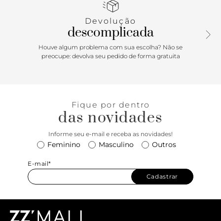
Schutz em alto relevo adiciona um toque de sofisticação a
este acessório indispensável.
Devolução
descomplicada
Houve algum problema com sua escolha? Não se
preocupe: devolva seu pedido de forma gratuita
Fique por dentro
das novidades
Informe seu e-mail e receba as novidades!
Feminino
Masculino
Outros
E-mail*
Cadastrar