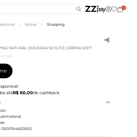
0
essórios
Bolsas
Shopping
PING NATURAL DOURADA SCHUTZ LORENA SOFT
ponível
-me
isponível
ba até
R$ 60,00
de cashback
s
utz
ultimaterial
ado
:
S5001144620002