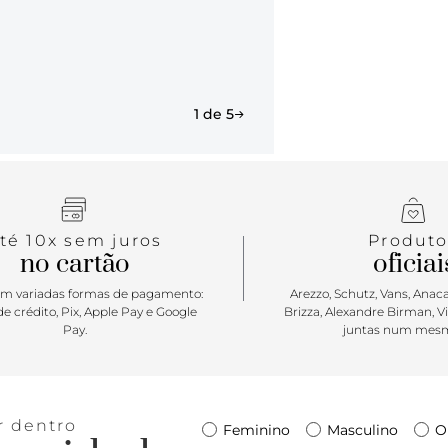
1 de 5
té 10x sem juros
Produto
no cartão
oficiai
m variadas formas de pagamento:
Arezzo, Schutz, Vans, Anacap
e crédito, Pix, Apple Pay e Google
Brizza, Alexandre Birman, V
Pay.
juntas num mesm
r dentro
Feminino
Masculino
O