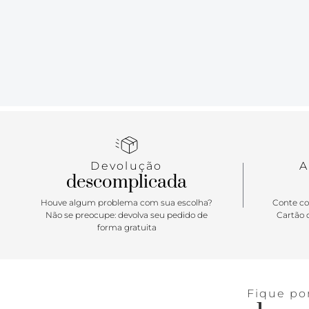
Devolução
A
descomplicada
Houve algum problema com sua escolha?
Conte co
Não se preocupe: devolva seu pedido de
Cartão d
forma gratuita
Fique po