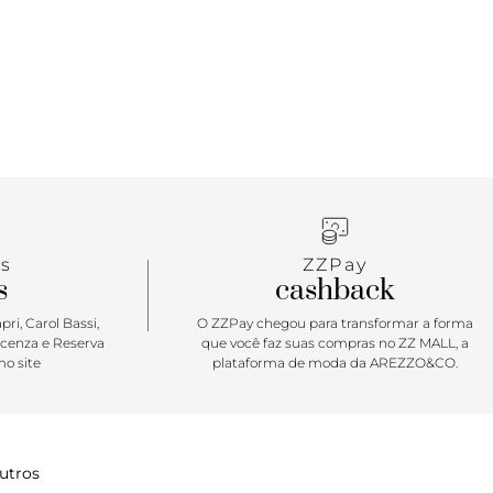
s
ZZPay
s
cashback
ri, Carol Bassi,
O ZZPay chegou para transformar a forma
icenza e Reserva
que você faz suas compras no ZZ MALL, a
o site
plataforma de moda da AREZZO&CO.
utros