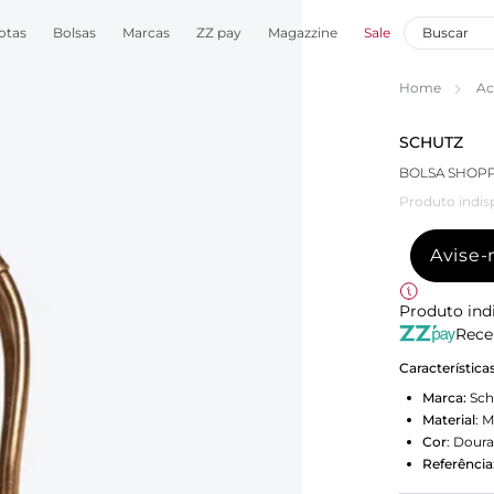
otas
Bolsas
Marcas
ZZ pay
Magazzine
Sale
Home
Ac
SCHUTZ
BOLSA SHOP
Produto indis
Avise
Produto ind
Rece
Característica
Marca:
Sch
Material
:
M
Cor
:
Dour
Referência