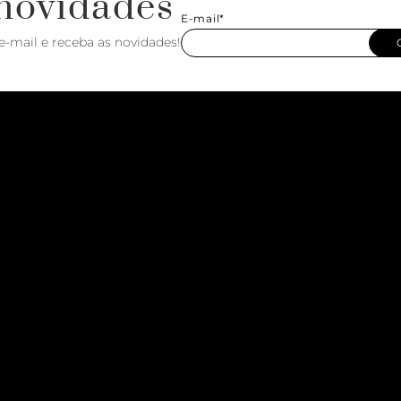
novidades
E-mail*
e-mail e receba as novidades!