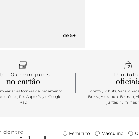
1 de 5
té 10x sem juros
Produto
no cartão
oficiai
m variadas formas de pagamento:
Arezzo, Schutz, Vans, Anacap
e crédito, Pix, Apple Pay e Google
Brizza, Alexandre Birman, V
Pay.
juntas num mesm
r dentro
Feminino
Masculino
O