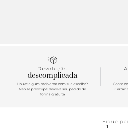
Devolução
A
descomplicada
Houve algum problema com sua escolha?
Conte co
Não se preocupe: devolva seu pedido de
Cartão d
forma gratuita
Fique po