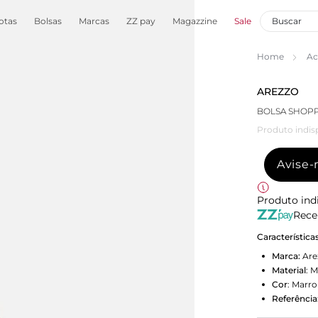
otas
Bolsas
Marcas
ZZ pay
Magazzine
Sale
Home
Ac
AREZZO
BOLSA SHOP
Produto indis
Avise
Produto ind
Rece
Característica
Marca:
Are
Material
:
M
Cor
:
Marr
Referência