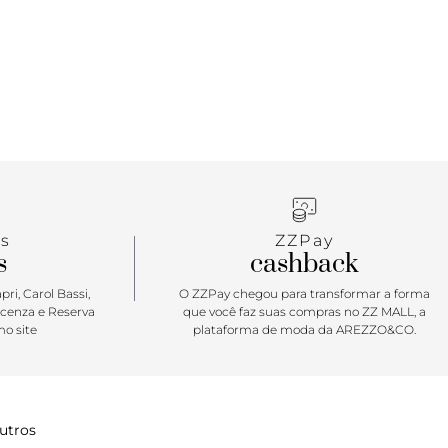
s
ZZPay
s
cashback
ri, Carol Bassi,
O ZZPay chegou para transformar a forma
icenza e Reserva
que você faz suas compras no ZZ MALL, a
o site
plataforma de moda da AREZZO&CO.
utros