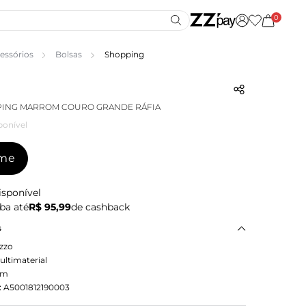
0
essórios
Bolsas
Shopping
PING MARROM COURO GRANDE RÁFIA
ponível
-me
isponível
ba até
R$ 95,99
de cashback
s
zzo
ultimaterial
om
:
A5001812190003