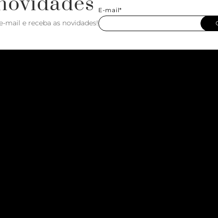
novidades
E-mail*
e-mail e receba as novidades!