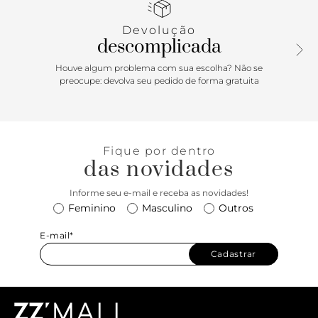
fecho em tampo frontal, com recorte geométrico, e imã
interno. Acompanha bag charm removível em formato de
Devolução
pouch com fecho em zíper, puxador e preso à alça da bolsa
descomplicada
por tira fina.
Houve algum problema com sua escolha? Não se
preocupe: devolva seu pedido de forma gratuita
Fique por dentro
das novidades
Informe seu e-mail e receba as novidades!
Feminino
Masculino
Outros
E-mail*
Cadastrar