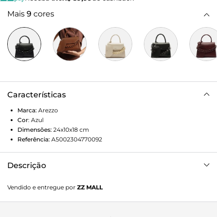
Mais
9
cores
Características
Marca:
Arezzo
Cor
:
Azul
Dimensões:
24x10x18
cm
Referência:
A5002304770092
Descrição
Bolsa satchel média azul clara. O acessório tem formato
Vendido e entregue por
ZZ MALL
estruturado e acabamento liso. Traz alça lateral fina com
regulagem, alça de mão e corrente em acrílico da cor da
bolsa, removível e presa por ganchos nas laterais. Possui