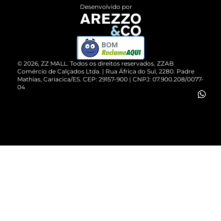
Entrega
ZZ Influ
Desenvolvido por
Devolução do Produto
ZZ MALL é confiável
Compre pelo WhatsApp
ZZPay
BOM
Cartão Presente
©
2026
, ZZ MALL. Todos os direitos reservados.
ZZAB
Comércio de Calçados Ltda. | Rua África do Sul, 2280. Padre
Mathias, Cariacica/ES. CEP: 29157-900 | CNPJ: 07.900.208/0077-
Vendas Corporativas
04