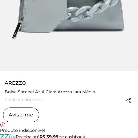
AREZZO
Bolsa Satchel Azul Clara Arezzo Iara Média
Produto indisponível
Avise-me
Produto indisponível
Receba até
R$ 39,99
de cashback