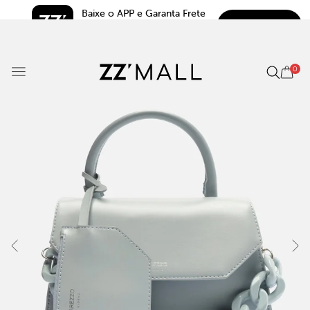
Baixe o APP e Garanta Frete 
BAIXAR
Grátis*
5.0
0