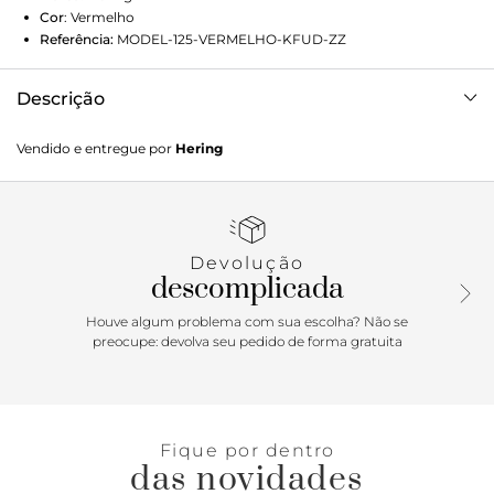
Cor
:
Vermelho
Referência:
MODEL-125-VERMELHO-KFUD-ZZ
Descrição
Conheça nossa bolsa sacola feminina, elaborada em sarja
Vendido e entregue por
Hering
de algodão com uma linda padronagem listrada. Com alças
de mão confortáveis e uma abertura única, essa bolsa é
perfeita para quem busca praticidade e estilo no dia a dia.
Seu design espaçoso acomoda todos os essenciais com
facilidade, tornando-a ideal para passeios, idas ao trabalho
Devolução
ou à praia.Detalhes da peça:Em sarjaAlças de mãoAbertura
descomplicada
únicaMedidas aproximadas:Altura: 32,5cmLargura:
57cmProfundidade: 23cmAlças de mão: 64cm
Houve algum problema com sua escolha? Não se
preocupe: devolva seu pedido de forma gratuita
Fique por dentro
das novidades