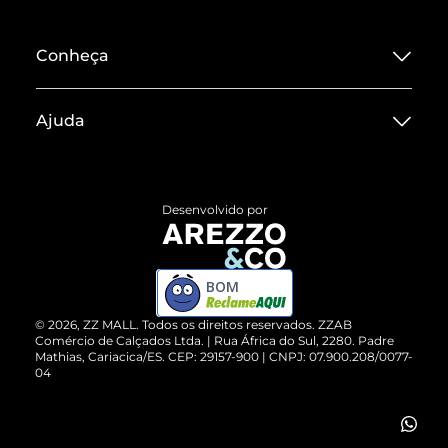
Conheça
Sobre ZZ MALL
Ajuda
Termos de Uso
Central de Atendimento
Políticas de Privacidade
Entrega
ZZ Influ
Desenvolvido por
Devolução do Produto
ZZ MALL é confiável
Compre pelo WhatsApp
ZZPay
BOM
Cartão Presente
©
2026
, ZZ MALL. Todos os direitos reservados.
ZZAB
Comércio de Calçados Ltda. | Rua África do Sul, 2280. Padre
Mathias, Cariacica/ES. CEP: 29157-900 | CNPJ: 07.900.208/0077-
Vendas Corporativas
04