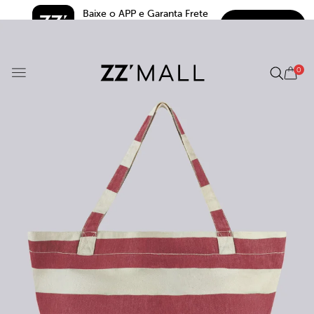
Baixe o APP e Garanta Frete 
BAIXAR
Grátis*
5.0
0