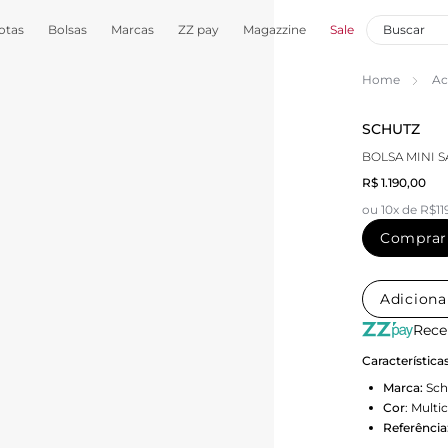
otas
Bolsas
Marcas
ZZ pay
Magazzine
Sale
Home
Ac
SCHUTZ
BOLSA MINI 
R$ 1.190,00
ou 10x de R$11
Comprar
Adiciona
Rece
Característica
Marca:
Sch
Cor
:
Multic
Referência