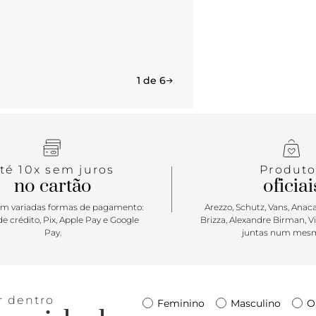
1 de 6
té 10x sem juros
Produto
no cartão
oficiai
m variadas formas de pagamento:
Arezzo, Schutz, Vans, Anacap
e crédito, Pix, Apple Pay e Google
Brizza, Alexandre Birman, V
Pay.
juntas num mesm
r dentro
Feminino
Masculino
O