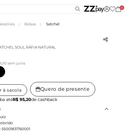
0
essórios
Bolsas
Satchel
SATCHEL SOUL RÁFIA NATURAL
9,00 sem juros
Quero de presente
r à sacola
ba até
R$ 95,20
de cashback
s
utz
olorido
:
S5001831760001