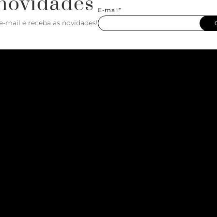
novidades
E-mail*
e-mail e receba as novidades!