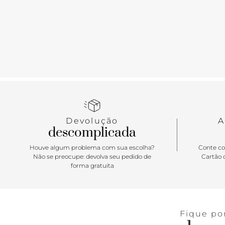
Devolução
A
descomplicada
Houve algum problema com sua escolha?
Conte co
Não se preocupe: devolva seu pedido de
Cartão d
forma gratuita
Fique po