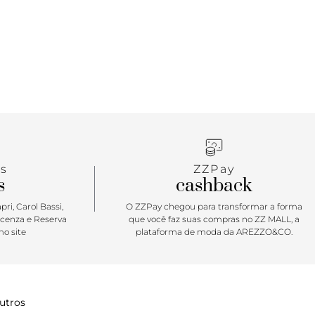
s
ZZPay
s
cashback
ri, Carol Bassi,
O ZZPay chegou para transformar a forma
icenza e Reserva
que você faz suas compras no ZZ MALL, a
o site
plataforma de moda da AREZZO&CO.
utros