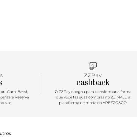
s
ZZPay
s
cashback
ri, Carol Bassi,
O ZZPay chegou para transformar a forma
icenza e Reserva
que você faz suas compras no ZZ MALL, a
o site
plataforma de moda da AREZZO&CO.
utros