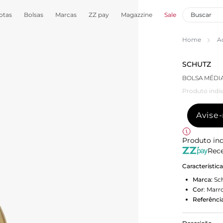
otas
Bolsas
Marcas
ZZ pay
Magazzine
Sale
Home
A
SCHUTZ
BOLSA MÉDI
Produto indis
Avise
Produto ind
Rece
Característic
Marca:
Sc
Cor
:
Marr
Referência