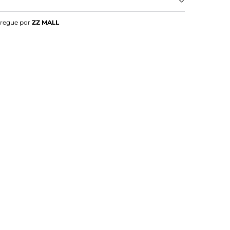
sa MÃ©dia Bowling Bege
tregue por
ZZ MALL