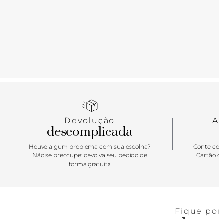
Devolução
A
descomplicada
Houve algum problema com sua escolha?
Conte co
Não se preocupe: devolva seu pedido de
Cartão d
forma gratuita
Fique po