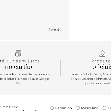
1 de 4
té 10x sem juros
Produto
no cartão
oficiai
m variadas formas de pagamento:
Arezzo, Schutz, Vans, Anacap
e crédito, Pix, Apple Pay e Google
Brizza, Alexandre Birman, V
Pay.
juntas num mesm
r dentro
Feminino
Masculino
O