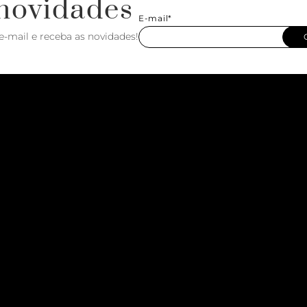
novidades
E-mail*
e-mail e receba as novidades!