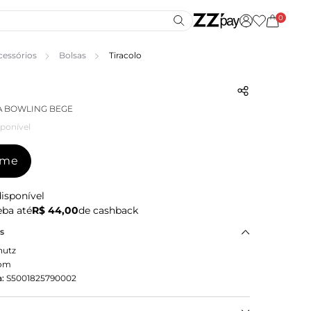
0
cessórios
Bolsas
Tiracolo
A BOWLING BEGE
ponível
-me
isponível
ba até
R$ 44,00
de cashback
as
hutz
om
:
S5001825790002