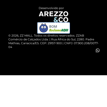
Entrega
ZZ Influ
Desenvolvido por
Devolução do Produto
ZZ MALL é confiável
Compre pelo WhatsApp
ZZPay
BOM
Cartão Presente
©
2026
, ZZ MALL. Todos os direitos reservados.
ZZAB
Comércio de Calçados Ltda. | Rua África do Sul, 2280. Padre
Mathias, Cariacica/ES. CEP: 29157-900 | CNPJ: 07.900.208/0077-
Vendas Corporativas
04