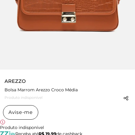
AREZZO
Bolsa Marrom Arezzo Croco Média
Produto indisponível
Avise-me
Produto indisponível
Receba até
R$ 19,99
de cashback