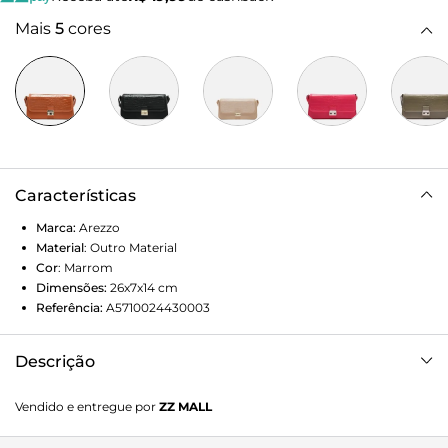
Mais
5
cores
Características
Marca:
Arezzo
Material
:
Outro Material
Cor
:
Marrom
Dimensões:
26x7x14
cm
Referência:
A5710024430003
Descrição
Bolsa marrom. Possui estampa de croco na frente com
Vendido e entregue por
ZZ MALL
fechamento em imã e detalhe em dourado. Com alça
comprida e ajustável, forro rosa na parte interna.