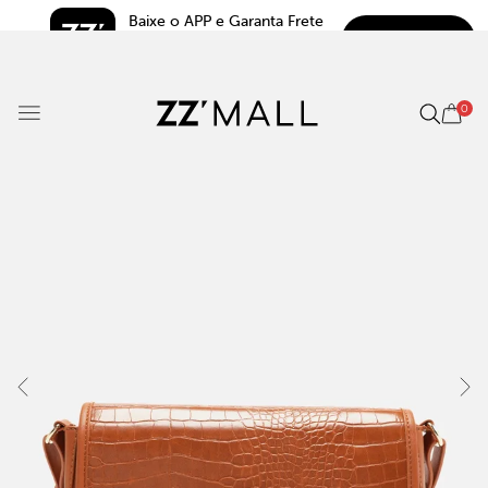
Baixe o APP e Garanta Frete 
BAIXAR
Grátis*
5.0
0