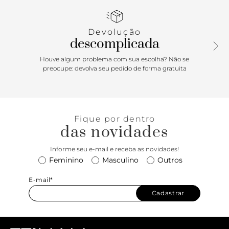
Devolução
descomplicada
Houve algum problema com sua escolha? Não se
preocupe: devolva seu pedido de forma gratuita
Fique por dentro
das novidades
Informe seu e-mail e receba as novidades!
Feminino
Masculino
Outros
E-mail*
Cadastrar