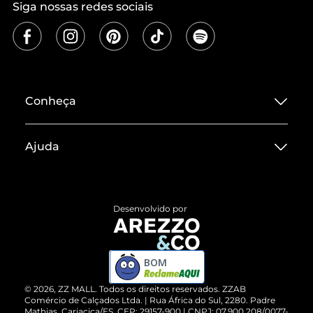
Siga nossas redes sociais
Conheça
Sobre ZZ MALL
Ajuda
Termos de Uso
Central de Atendimento
Políticas de Privacidade
Entrega
ZZ Influ
Desenvolvido por
Devolução do Produto
ZZ MALL é confiável
Compre pelo WhatsApp
ZZPay
BOM
Cartão Presente
©
2026
, ZZ MALL. Todos os direitos reservados.
ZZAB
Comércio de Calçados Ltda. | Rua África do Sul, 2280. Padre
Mathias, Cariacica/ES. CEP: 29157-900 | CNPJ: 07.900.208/0077-