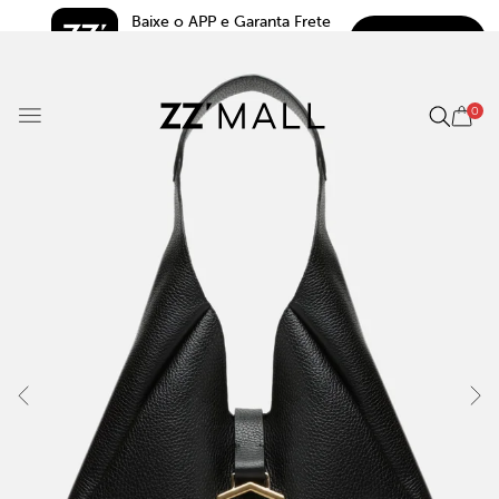
Baixe o APP e Garanta Frete 
BAIXAR
Grátis*
5.0
0