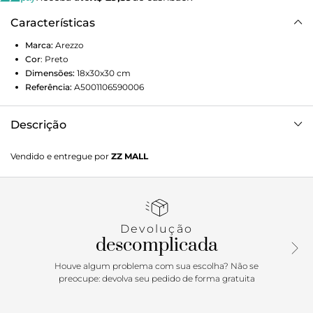
Características
Marca:
Arezzo
Cor
:
Preto
Dimensões:
18x30x30
cm
Referência:
A5001106590006
Descrição
Bolsa hobo grande de couro preta. O modelo tem
Vendido e entregue por
ZZ MALL
acabamento macio e laterais arredondadas. Traz alça de
mão. Com fecho em tira e peça metálica dourada,
geométrica e vazada.
Devolução
descomplicada
Houve algum problema com sua escolha? Não se
preocupe: devolva seu pedido de forma gratuita