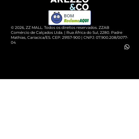
Devolução do Produto
ZZ MALL é confiável
Compre pelo WhatsApp
ZZPay
BOM
Cartão Presente
©
2026
, ZZ MALL. Todos os direitos reservados.
ZZAB
Comércio de Calçados Ltda. | Rua África do Sul, 2280. Padre
Mathias, Cariacica/ES. CEP: 29157-900 | CNPJ: 07.900.208/0077-
Vendas Corporativas
04