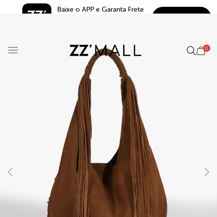
Baixe o APP e Garanta Frete 
BAIXAR
Grátis*
5.0
0