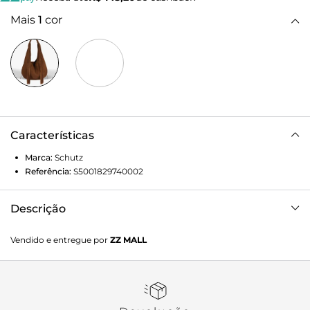
Mais
1
cor
Características
Marca:
Schutz
Referência:
S5001829740002
Descrição
Perfeita para looks boho ou casuais, adiciona um toque de
Vendido e entregue por
ZZ MALL
personalidade a qualquer produção.