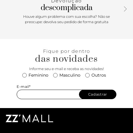
Devolução
descomplicada
Houve algum problema com sua escolha? Não se
preocupe: devolva seu pedido de forma gratuita
Fique por dentro
das novidades
Informe seu e-mail e receba as novidades!
Feminino
Masculino
Outros
E-mail*
Cadastrar