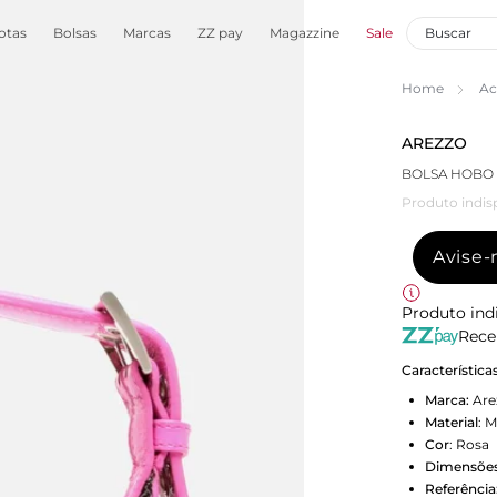
otas
Bolsas
Marcas
ZZ pay
Magazzine
Sale
Home
Ac
AREZZO
BOLSA HOBO 
Produto indis
Avise
Produto ind
Rece
Característica
Marca:
Are
Material
:
M
Cor
:
Rosa
Dimensões
Referência