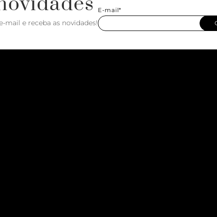
novidades
E-mail*
e-mail e receba as novidades!