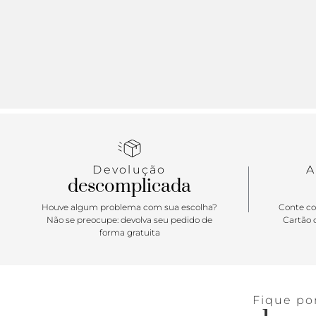
Devolução
A
descomplicada
Houve algum problema com sua escolha?
Conte co
Não se preocupe: devolva seu pedido de
Cartão d
forma gratuita
Fique po