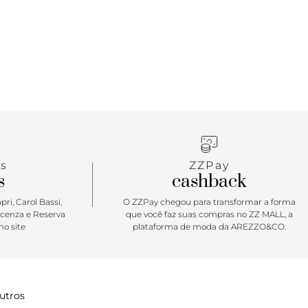
s
ZZPay
s
cashback
ri, Carol Bassi,
O ZZPay chegou para transformar a forma
icenza e Reserva
que você faz suas compras no ZZ MALL, a
o site
plataforma de moda da AREZZO&CO.
utros