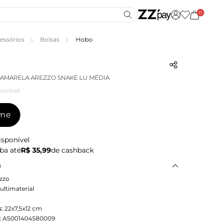
0
essórios
Bolsas
Hobo
AMARELA AREZZO SNAKE LU MÉDIA
ponível
-me
isponível
ba até
R$ 35,99
de cashback
s
zzo
ultimaterial
:
22x7,5x12
cm
:
A5001404580009