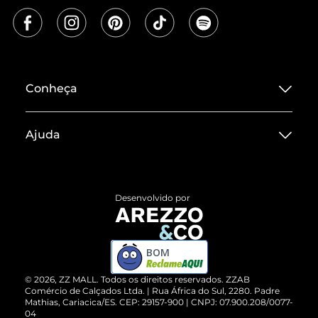
Conheça
Sobre ZZ MALL
Ajuda
Termos de Uso
Central de Atendimento
Políticas de Privacidade
Entrega
ZZ Influ
Desenvolvido por
Devolução do Produto
ZZ MALL é confiável
Compre pelo WhatsApp
ZZPay
BOM
Cartão Presente
©
2026
, ZZ MALL. Todos os direitos reservados.
ZZAB
Comércio de Calçados Ltda. | Rua África do Sul, 2280. Padre
Mathias, Cariacica/ES. CEP: 29157-900 | CNPJ: 07.900.208/0077-
Vendas Corporativas
04