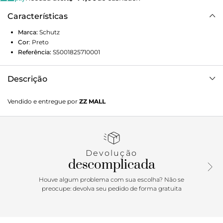
Características
Marca:
Schutz
Cor
:
Preto
Referência:
S5001825710001
Descrição
Com um design versátil, esta bolsa no estilo carteira é
Vendido e entregue por
ZZ MALL
perfeita para quem busca praticidade com estilo. Feita em
couro, ela possui um fechamento elegante em tampa. Seu
amplo espaço interno é ideal para organizar seus pertences
com facilidade. Além disso, oferece duas opções de alça:
uma mais curta, perfeita para usar na mão com um toque
Devolução
clássico, e outra mais longa para um estilo mais
descomplicada
descontraído, à tiracolo.
Houve algum problema com sua escolha? Não se
preocupe: devolva seu pedido de forma gratuita