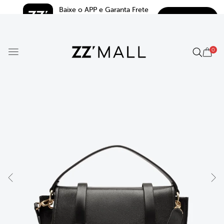
Baixe o APP e Garanta Frete 
BAIXAR
Grátis*
5.0
0