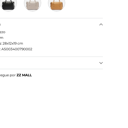
s
zzo
om
:
28x12x19
cm
:
A5003400790002
ng grande marrom. O acessório tem formato
regue por
ZZ MALL
laterais arredondadas e acabamento texturizado.
teral fina, duas alças de mão bombadas, fecho em
dido e puxador. Com recortes e inscrição do nome
 capa.