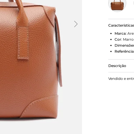
Característica
Marca:
Are
Cor
:
Marr
Dimensões
Referência
Descrição
Bolsa bowli
Vendido e ent
retangular, 
Traz alça la
zíper esten
da marca na