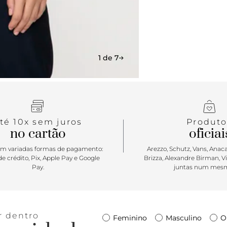
1 de 7
té 10x sem juros
Produto
no cartão
oficiai
m variadas formas de pagamento:
Arezzo, Schutz, Vans, Anacap
e crédito, Pix, Apple Pay e Google
Brizza, Alexandre Birman, V
Pay.
juntas num mesm
r dentro
Feminino
Masculino
O