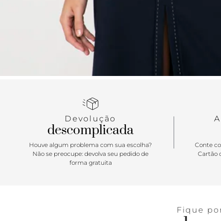
Devolução
A
descomplicada
Houve algum problema com sua escolha?
Conte co
Não se preocupe: devolva seu pedido de
Cartão d
forma gratuita
Fique po