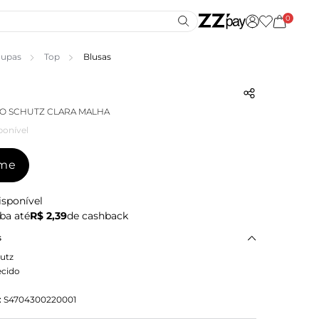
0
upas
Top
Blusas
O SCHUTZ CLARA MALHA
ponível
-me
isponível
ba até
R$ 2,39
de cashback
s
utz
ecido
:
S4704300220001