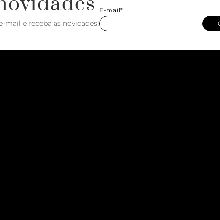
novidades
E-mail*
e-mail e receba as novidades!