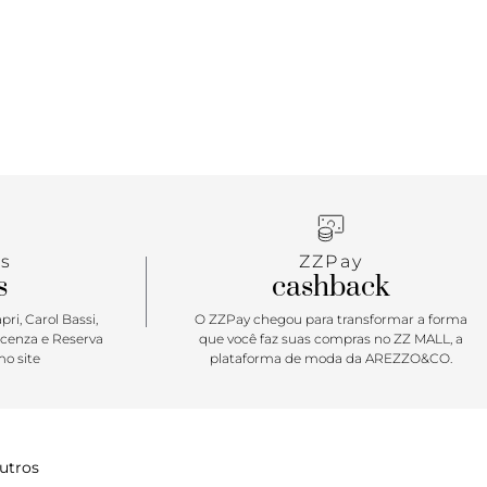
s
ZZPay
s
cashback
ri, Carol Bassi,
O ZZPay chegou para transformar a forma
icenza e Reserva
que você faz suas compras no ZZ MALL, a
o site
plataforma de moda da AREZZO&CO.
utros