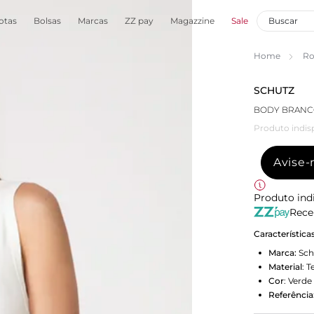
otas
Bolsas
Marcas
ZZ pay
Magazzine
Sale
Home
Ro
SCHUTZ
BODY BRANC
Produto indis
Avise
Produto ind
Rece
Característica
Marca:
Sch
Material
:
T
Cor
:
Verde
Referência