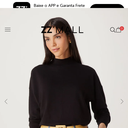
Baixe o APP e Garanta Frete 
BAIXAR
Grátis*
5.0
0