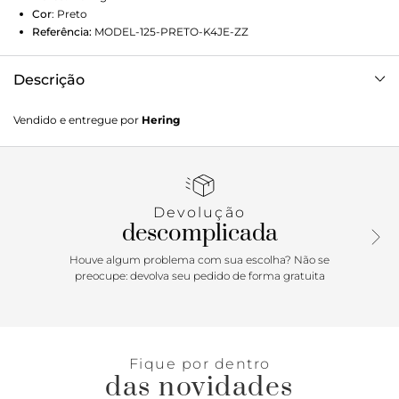
Cor
:
Preto
Referência:
MODEL-125-PRETO-K4JE-ZZ
Descrição
Blusão básico feminino elaborado em tricô de algodão e
Vendido e entregue por
Hering
poliamida que garante toque macio. Com modelagem box
e gola alta, une conforto e estilo em um visual moderno e
versátil, perfeito para diversas ocasiões. Detalhes da peça:
Em tricô Modelagem box Cavas deslocadas Gola alta Gola,
barra e punhos em ribana
Devolução
descomplicada
Houve algum problema com sua escolha? Não se
preocupe: devolva seu pedido de forma gratuita
Fique por dentro
das novidades