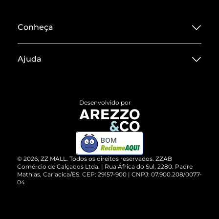
Conheça
Sobre ZZ MALL
Ajuda
Termos de Uso
Central de Atendimento
Políticas de Privacidade
Entrega
ZZ Influ
Desenvolvido por
Devolução do Produto
ZZ MALL é confiável
Compre pelo WhatsApp
ZZPay
BOM
Cartão Presente
©
2026
, ZZ MALL. Todos os direitos reservados.
ZZAB
Comércio de Calçados Ltda. | Rua África do Sul, 2280. Padre
Mathias, Cariacica/ES. CEP: 29157-900 | CNPJ: 07.900.208/0077-
Vendas Corporativas
04