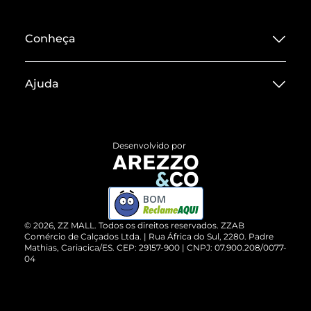
Conheça
Sobre ZZ MALL
Ajuda
Termos de Uso
Central de Atendimento
Políticas de Privacidade
Entrega
ZZ Influ
Desenvolvido por
Devolução do Produto
ZZ MALL é confiável
Compre pelo WhatsApp
ZZPay
BOM
Cartão Presente
©
2026
, ZZ MALL. Todos os direitos reservados.
ZZAB
Comércio de Calçados Ltda. | Rua África do Sul, 2280. Padre
Mathias, Cariacica/ES. CEP: 29157-900 | CNPJ: 07.900.208/0077-
Vendas Corporativas
04