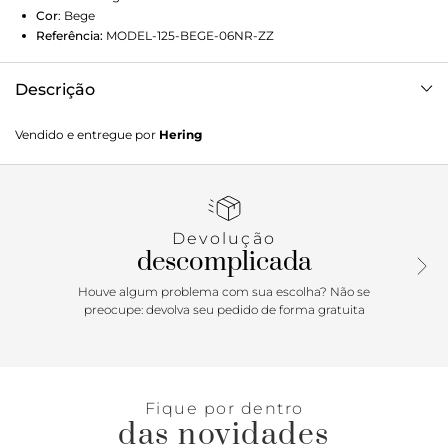
Cor
:
Bege
Referência:
MODEL-125-BEGE-06NR-ZZ
Descrição
Blusão em moletom possui modelagem regular, com
Vendido e entregue por
Hering
caimento levemente solto ao corpo, garantindo liberdade
de movimento sem perder o estilo. A gola alta com zíper
adiciona um toque sofisticado e funcional, enquanto os
recortes contrastantes criam um visual dinâmico e
autêntico. O detalhe de etiqueta na barra e os acabamentos
Devolução
em ribana nos punhos e na barra proporcionam um ajuste
descomplicada
perfeito e um acabamento impecável. Detalhes da peça:
Moletom não peluciado Modelagem regular Manga longa
Houve algum problema com sua escolha? Não se
Gola alta Fecho em zíper
preocupe: devolva seu pedido de forma gratuita
Fique por dentro
das novidades