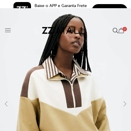
Baixe o APP e Garanta Frete 
BAIXAR
Grátis*
5.0
0