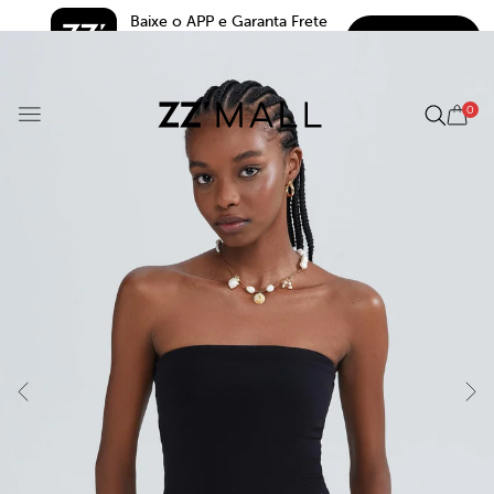
Baixe o APP e Garanta Frete 
BAIXAR
Grátis*
5.0
0