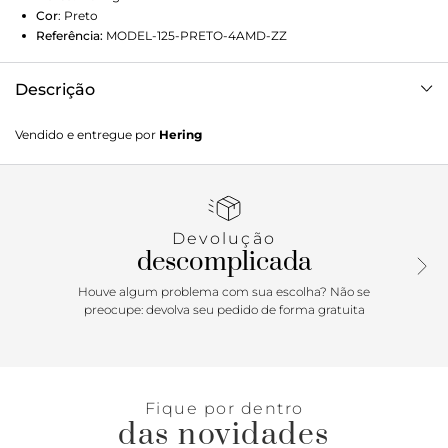
Cor
:
Preto
Referência:
MODEL-125-PRETO-4AMD-ZZ
Descrição
Blusa Feminina Sem Alças, a tendência que voltou com
Vendido e entregue por
Hering
tudo! Disponível em cores curingas, esta peça é a must-
have da temporada. Detalhes da peça: Malha com elastano
Tecido Duplo Modelagem slim Decote reto Sem Alças
Devolução
descomplicada
Houve algum problema com sua escolha? Não se
preocupe: devolva seu pedido de forma gratuita
Fique por dentro
das novidades