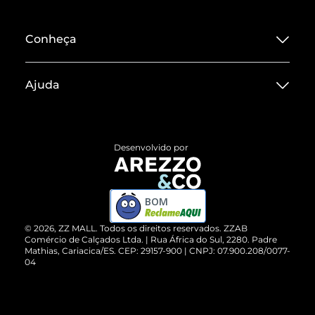
Conheça
Sobre ZZ MALL
Ajuda
Termos de Uso
Central de Atendimento
Políticas de Privacidade
Entrega
ZZ Influ
Desenvolvido por
Devolução do Produto
ZZ MALL é confiável
Compre pelo WhatsApp
ZZPay
BOM
Cartão Presente
©
2026
, ZZ MALL. Todos os direitos reservados.
ZZAB
Comércio de Calçados Ltda. | Rua África do Sul, 2280. Padre
Mathias, Cariacica/ES. CEP: 29157-900 | CNPJ: 07.900.208/0077-
Vendas Corporativas
04