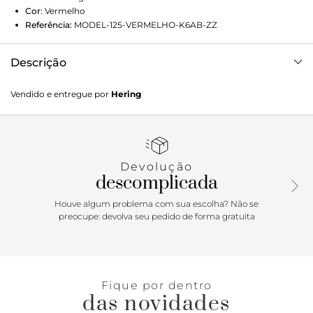
Cor
:
Vermelho
Referência:
MODEL-125-VERMELHO-K6AB-ZZ
Descrição
Blusa polo feminina em modelagem levemente oversized
Vendido e entregue por
Hering
confeccionada em tricô. Possui decote V e mangas curtas.
Ideal para um visual moderno e confortável. Detalhes da
peça: Em tricô Modelagem oversized Manga curta Decote
V
Devolução
descomplicada
Houve algum problema com sua escolha? Não se
preocupe: devolva seu pedido de forma gratuita
Fique por dentro
das novidades