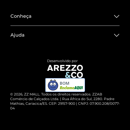
Conheça
Sobre ZZ MALL
Ajuda
Termos de Uso
Central de Atendimento
Políticas de Privacidade
Entrega
ZZ Influ
Desenvolvido por
Devolução do Produto
ZZ MALL é confiável
Compre pelo WhatsApp
ZZPay
BOM
Cartão Presente
©
2026
, ZZ MALL. Todos os direitos reservados.
ZZAB
Comércio de Calçados Ltda. | Rua África do Sul, 2280. Padre
Mathias, Cariacica/ES. CEP: 29157-900 | CNPJ: 07.900.208/0077-
Vendas Corporativas
04