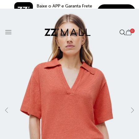
Baixe o APP e Garanta Frete 
BAIXAR
Grátis*
5.0
0