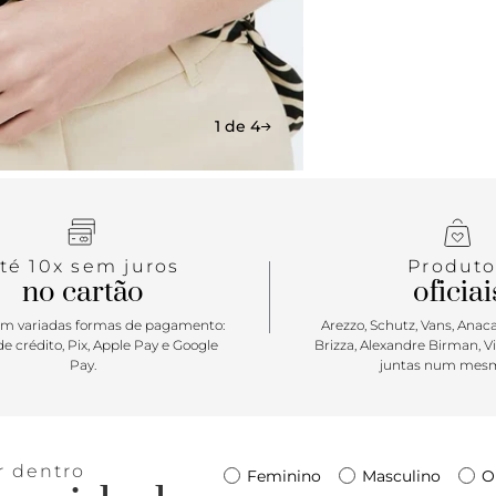
1 de 4
té 10x sem juros
Produto
no cartão
oficiai
m variadas formas de pagamento:
Arezzo, Schutz, Vans, Anacap
e crédito, Pix, Apple Pay e Google
Brizza, Alexandre Birman, V
Pay.
juntas num mesm
r dentro
Feminino
Masculino
O