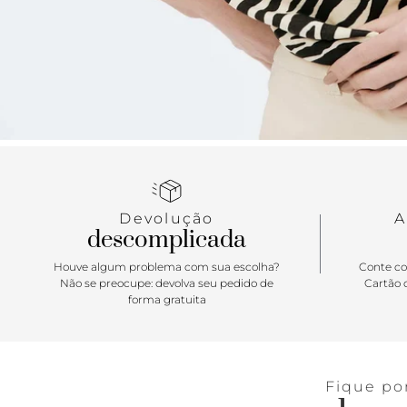
Devolução
A
descomplicada
Houve algum problema com sua escolha?
Conte co
Não se preocupe: devolva seu pedido de
Cartão d
forma gratuita
Fique po