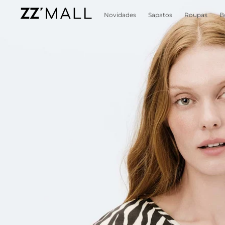
Novidades
Sapatos
Roupas
B