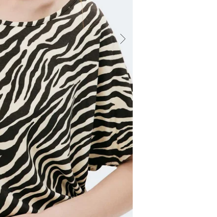
podem ser c
guarda-roup
mais ampla 
estampas, é
semana! Det
Modelagem 