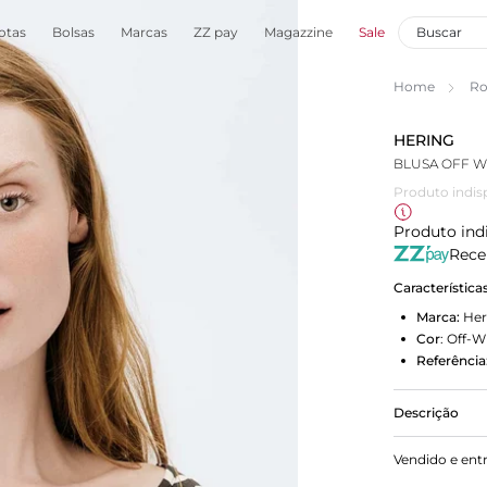
otas
Bolsas
Marcas
ZZ pay
Magazzine
Sale
Home
Ro
HERING
BLUSA OFF W
Produto indis
Produto ind
Rece
Característica
Marca:
Her
Cor
:
Off-W
Referência
Descrição
Blusa femin
Vendido e ent
nossa linha 