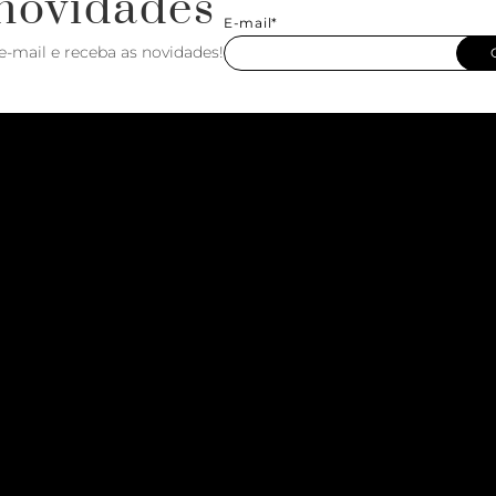
novidades
E-mail*
e-mail e receba as novidades!