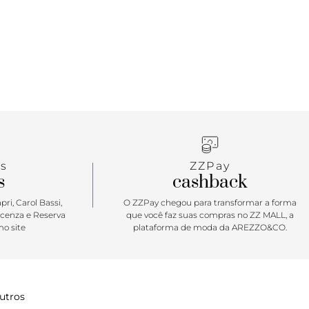
s
ZZPay
s
cashback
ri, Carol Bassi,
O ZZPay chegou para transformar a forma
icenza e Reserva
que você faz suas compras no ZZ MALL, a
o site
plataforma de moda da AREZZO&CO.
utros