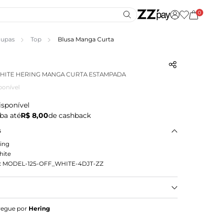
0
upas
Top
Blusa Manga Curta
HITE HERING MANGA CURTA ESTAMPADA
ponível
isponível
ba até
R$ 8,00
de cashback
s
ing
hite
:
MODEL-125-OFF_WHITE-4DJT-ZZ
ina manga curta estampada, esta peça faz parte da
regue por
Hering
de básicos. São itens essenciais e versáteis que