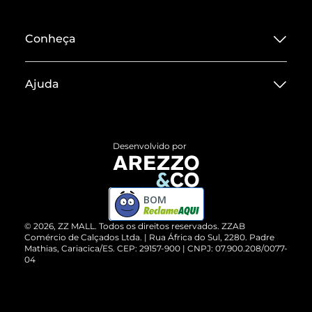
Conheça
Sobre ZZ MALL
Ajuda
Termos de Uso
Central de Atendimento
Políticas de Privacidade
Entrega
ZZ Influ
Desenvolvido por
Devolução do Produto
ZZ MALL é confiável
Compre pelo WhatsApp
ZZPay
BOM
Cartão Presente
©
2026
, ZZ MALL. Todos os direitos reservados.
ZZAB
Comércio de Calçados Ltda. | Rua África do Sul, 2280. Padre
Mathias, Cariacica/ES. CEP: 29157-900 | CNPJ: 07.900.208/0077-
Vendas Corporativas
04