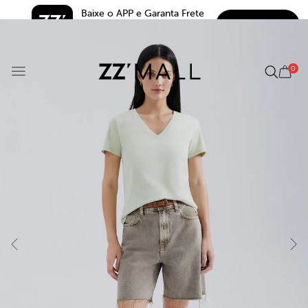
Baixe o APP e Garanta Frete 
BAIXAR
Grátis*
5.0
0