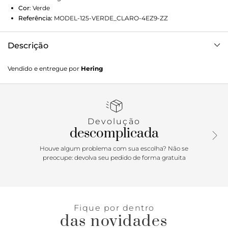
Cor
:
Verde
Referência:
MODEL-125-VERDE_CLARO-4EZ9-ZZ
Descrição
Confeccionada em algodão, o toque inconfundível do
Vendido e entregue por
Hering
algodão garante uma peça aconchegante e confortável.
Esta peça possui modelagem slim, mais acinturada e
decote em V. O toque inconfundível do algodão garante
uma peça aconchegante e confortável, além disso, o
modelo garante combinações com jeans, shorts e saias.
Devolução
Super versátil! Aposte em looks casuais e surpreenda-se
descomplicada
com as diversas opções.
Houve algum problema com sua escolha? Não se
preocupe: devolva seu pedido de forma gratuita
Fique por dentro
das novidades