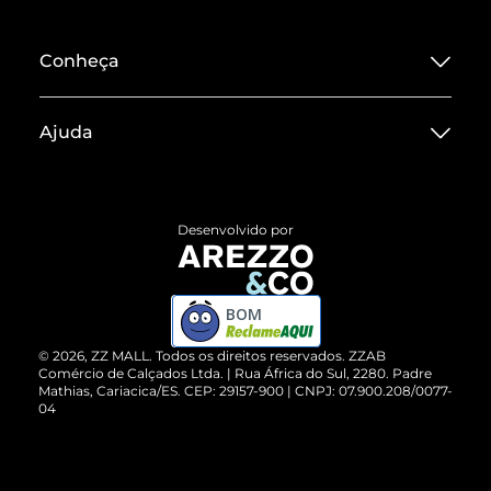
Conheça
Sobre ZZ MALL
Ajuda
Termos de Uso
Central de Atendimento
Políticas de Privacidade
Entrega
ZZ Influ
Desenvolvido por
Devolução do Produto
ZZ MALL é confiável
Compre pelo WhatsApp
ZZPay
BOM
Cartão Presente
©
2026
, ZZ MALL. Todos os direitos reservados.
ZZAB
Comércio de Calçados Ltda. | Rua África do Sul, 2280. Padre
Mathias, Cariacica/ES. CEP: 29157-900 | CNPJ: 07.900.208/0077-
Vendas Corporativas
04