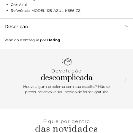
Cor
:
Azul
Referência:
MODEL-125-AZUL-K6E6-ZZ
Descrição
Confeccionado em crepe de toque macio e caimento
Vendido e entregue por
Hering
suave, esse blazer combina sofisticação e praticidade. A
presença de elastano proporciona maior conforto e
vestibilidade, adaptando-se ao corpo com leveza e
mobilidade. Ideal para compor looks formais ou dar um
toque refinado às produções do dia a dia.Detalhes da
Devolução
peça:Tecido creponado Modelagem regular Manga longa
descomplicada
Gola com lapela Abotoamento frontal
Houve algum problema com sua escolha? Não se
preocupe: devolva seu pedido de forma gratuita
Fique por dentro
das novidades