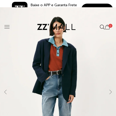
Baixe o APP e Garanta Frete 
BAIXAR
Grátis*
5.0
0