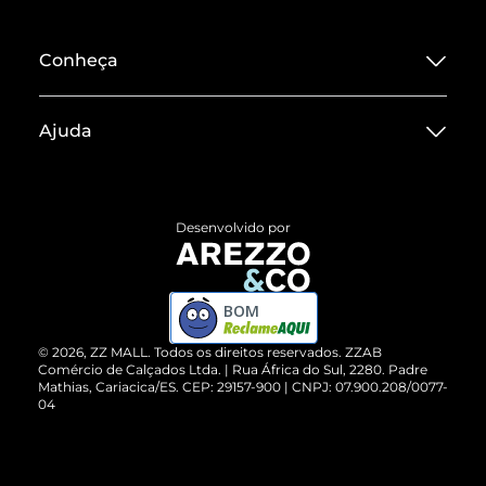
Conheça
Sobre ZZ MALL
Ajuda
Termos de Uso
Central de Atendimento
Políticas de Privacidade
Entrega
ZZ Influ
Desenvolvido por
Devolução do Produto
ZZ MALL é confiável
Compre pelo WhatsApp
ZZPay
BOM
Cartão Presente
©
2026
, ZZ MALL. Todos os direitos reservados.
ZZAB
Comércio de Calçados Ltda. | Rua África do Sul, 2280. Padre
Mathias, Cariacica/ES. CEP: 29157-900 | CNPJ: 07.900.208/0077-
Vendas Corporativas
04