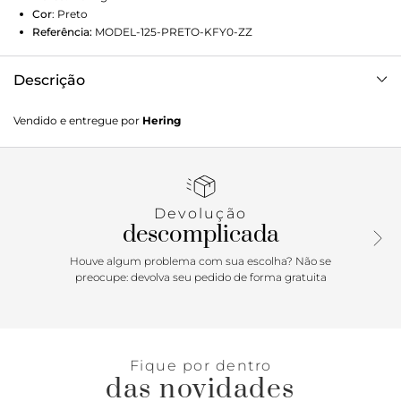
Cor
:
Preto
Referência:
MODEL-125-PRETO-KFY0-ZZ
Descrição
Top biquíni feito com tecido Rosset em poliamida e fio
Vendido e entregue por
Hering
elastano LYCRA®, confortável, leve e macio, conta com
texturizado. Modelagem estilo faixa com bojo removível e
alças mais largas.Detalhes da peça:Malha de
poliamidaTexturizadaAlças largasBojo removível
Devolução
descomplicada
Houve algum problema com sua escolha? Não se
preocupe: devolva seu pedido de forma gratuita
Fique por dentro
das novidades