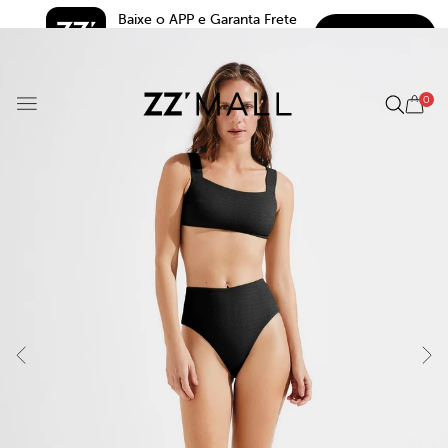
Baixe o APP e Garanta Frete 
BAIXAR
Grátis*
5.0
0