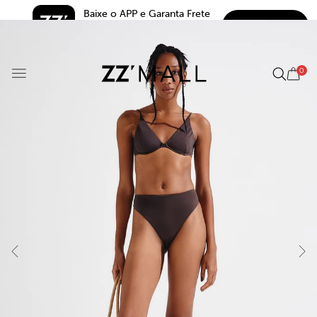
Baixe o APP e Garanta Frete 
BAIXAR
Grátis*
5.0
0