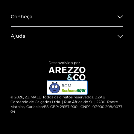
Conheça
Sobre ZZ MALL
Ajuda
Termos de Uso
Central de Atendimento
Políticas de Privacidade
Entrega
ZZ Influ
Desenvolvido por
Devolução do Produto
ZZ MALL é confiável
Compre pelo WhatsApp
ZZPay
BOM
Cartão Presente
©
2026
, ZZ MALL. Todos os direitos reservados.
ZZAB
Comércio de Calçados Ltda. | Rua África do Sul, 2280. Padre
Mathias, Cariacica/ES. CEP: 29157-900 | CNPJ: 07.900.208/0077-
Vendas Corporativas
04