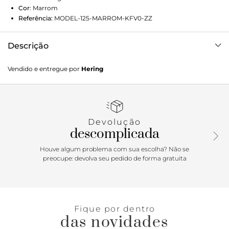
Cor
:
Marrom
Referência:
MODEL-125-MARROM-KFV0-ZZ
Descrição
Top biquíni feito com tecido Rosset em poliamida e fio
Vendido e entregue por
Hering
elastano LYCRA®, confortável, leve e macio. Conta com
bojo removível, estilo sutiã, alças finas com reguladores, e
costas com fecho de elástico e regulador para ajuste com
acabamento embutido.Detalhes da peça:Malha de
poliamidaModelo triânguloAlças finas
Devolução
reguláveisSustentação com aroBojo removívelCostas com
descomplicada
fecho elástico
Houve algum problema com sua escolha? Não se
preocupe: devolva seu pedido de forma gratuita
Fique por dentro
das novidades