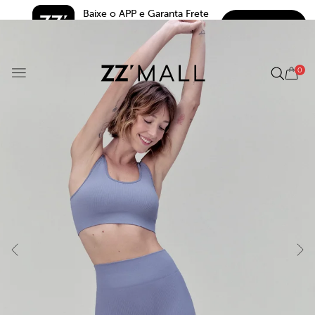
Baixe o APP e Garanta Frete 
BAIXAR
Grátis*
5.0
0