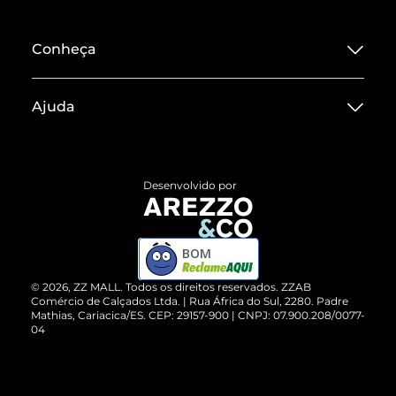
Conheça
Sobre ZZ MALL
Ajuda
Termos de Uso
Central de Atendimento
Políticas de Privacidade
Entrega
ZZ Influ
Desenvolvido por
Devolução do Produto
ZZ MALL é confiável
Compre pelo WhatsApp
ZZPay
BOM
Cartão Presente
©
2026
, ZZ MALL. Todos os direitos reservados.
ZZAB
Comércio de Calçados Ltda. | Rua África do Sul, 2280. Padre
Mathias, Cariacica/ES. CEP: 29157-900 | CNPJ: 07.900.208/0077-
Vendas Corporativas
04