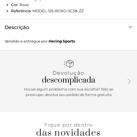
Cor
:
Roxo
Referência:
MODEL-125-ROXO-SC58-ZZ
Descrição
Bermuda esportiva feminina elaborada em malha de
Vendido e entregue por
Hering Sports
poliamida e elastano que garante toque macio. Com
modelagem biker e tecnologia sem costura, oferece
excelente cobertura, elasticidade e movimento durante os
treinos. Detalhes da peça: Malha de poliamida Modelagem
biker Sem costura
Devolução
descomplicada
Houve algum problema com sua escolha? Não se
preocupe: devolva seu pedido de forma gratuita
Fique por dentro
das novidades