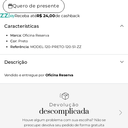
Quero de presente
Receba até
R$ 24,00
de cashback
Características
Marca:
Oficina Reserva
Cor
:
Preto
Referência:
MODEL-120-PRETO-120-51-ZZ
Descrição
Bermuda Chino feita em sarja de alta densidade com
Vendido e entregue por
Oficina Reserva
algodão egípcio e elastano, garantindo resistência e
liberdade aos movimentos. Corte tradicional da alfaiataria
com bolso faca frontal e bolso envelopado na parte de trás.
Seu tingimento garment dye garante maciez e
uniformidade de cor em toda peça, do tecido à costura.
Devolução
descomplicada
Houve algum problema com sua escolha? Não se
preocupe: devolva seu pedido de forma gratuita