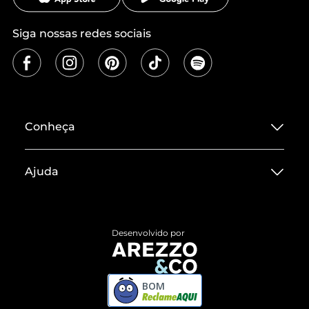
Siga nossas redes sociais
Conheça
Sobre ZZ MALL
Ajuda
Termos de Uso
Central de Atendimento
Políticas de Privacidade
Entrega
ZZ Influ
Desenvolvido por
Devolução do Produto
ZZ MALL é confiável
Compre pelo WhatsApp
ZZPay
BOM