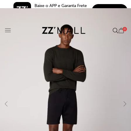
Baixe o APP e Garanta Frete 
BAIXAR
Grátis*
5.0
0