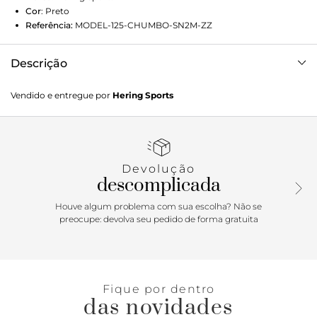
Cor
:
Preto
Referência:
MODEL-125-CHUMBO-SN2M-ZZ
Descrição
Bermuda Esportiva Feminina feita com tecido que conta
Vendido e entregue por
Hering Sports
com o fio LYCRA® original proporcionando uma maior
elasticidade, maior conforto e tecnologia. O tecido conta
com alta cobertura com menor transparência e sensação
agradável em contato com a pele. Detalhes da peça:Fio
LYCRA® Modelagem ciclista Cintura alta Zero transparência
Devolução
descomplicada
Houve algum problema com sua escolha? Não se
preocupe: devolva seu pedido de forma gratuita
Fique por dentro
das novidades