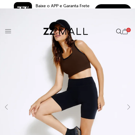
Baixe o APP e Garanta Frete 
BAIXAR
Grátis*
5.0
0