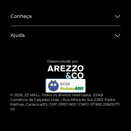
Conheça
Sobre ZZ MALL
Ajuda
Termos de Uso
Central de Atendimento
Políticas de Privacidade
Entrega
ZZ Influ
Desenvolvido por
Devolução do Produto
ZZ MALL é confiável
Compre pelo WhatsApp
ZZPay
BOM
Cartão Presente
©
2026
, ZZ MALL. Todos os direitos reservados.
ZZAB
Comércio de Calçados Ltda. | Rua África do Sul, 2280. Padre
Mathias, Cariacica/ES. CEP: 29157-900 | CNPJ: 07.900.208/0077-
Vendas Corporativas
04