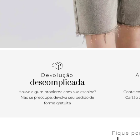
Devolução
A
descomplicada
Houve algum problema com sua escolha?
Conte co
Não se preocupe: devolva seu pedido de
Cartão d
forma gratuita
Fique po