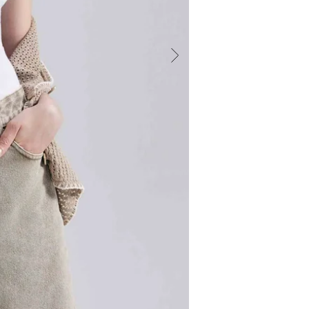
toque descol
leve, é idea
Estonada Mo
funcionais F