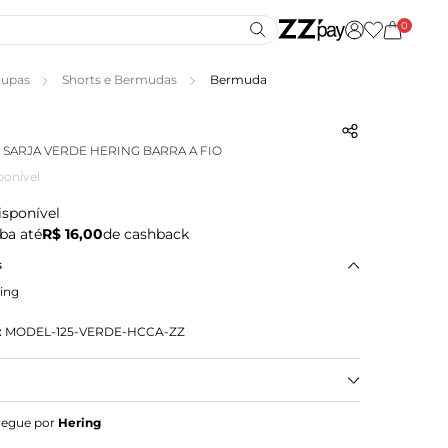
0
upas
Shorts e Bermudas
Bermuda
SARJA VERDE HERING BARRA A FIO
ponível
isponível
ba até
R$ 16,00
de cashback
s
ing
:
MODEL-125-VERDE-HCCA-ZZ
sa bermuda em sarja estonada com barra a fio,
regue por
Hering
ilo e conforto. O acabamento desfiado traz um