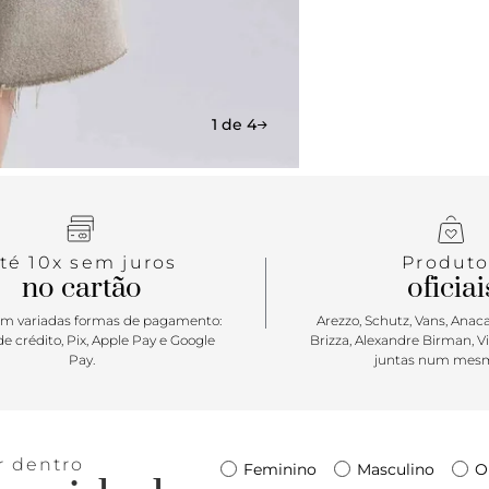
1 de 4
té 10x sem juros
Produto
no cartão
oficiai
m variadas formas de pagamento:
Arezzo, Schutz, Vans, Anacap
e crédito, Pix, Apple Pay e Google
Brizza, Alexandre Birman, V
Pay.
juntas num mesm
r dentro
Feminino
Masculino
O