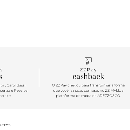
s
ZZPay
s
cashback
ri, Carol Bassi,
O ZZPay chegou para transformar a forma
icenza e Reserva
que você faz suas compras no ZZ MALL, a
o site
plataforma de moda da AREZZO&CO.
utros