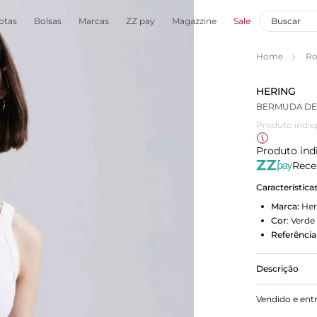
otas
Bolsas
Marcas
ZZ pay
Magazzine
Sale
Home
Ro
HERING
BERMUDA DE 
Produto indis
Produto ind
Rece
Característica
Marca:
Her
Cor
:
Verde
Referência
Descrição
Conheça nos
Vendido e ent
que une est