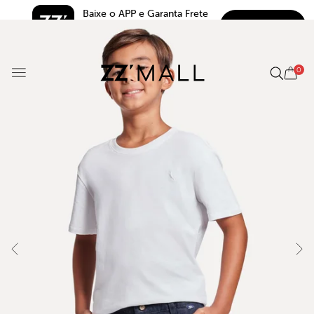
Baixe o APP e Garanta Frete 
BAIXAR
Grátis*
5.0
0