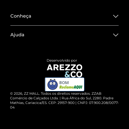
Conheça
Sobre ZZ MALL
Ajuda
Termos de Uso
Central de Atendimento
Políticas de Privacidade
Entrega
ZZ Influ
Desenvolvido por
Devolução do Produto
ZZ MALL é confiável
Compre pelo WhatsApp
ZZPay
BOM
Cartão Presente
©
2026
, ZZ MALL. Todos os direitos reservados.
ZZAB
Comércio de Calçados Ltda. | Rua África do Sul, 2280. Padre
Mathias, Cariacica/ES. CEP: 29157-900 | CNPJ: 07.900.208/0077-
Vendas Corporativas
04