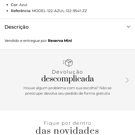
Cor
:
Azul
Referência:
MODEL-122-AZUL-122-9541-ZZ
Descrição
Bermuda da linha infantil Reserva Mini. O modelo de
Vendido e entregue por
Reserva Mini
alfaiataria ganhou elastano e é super coringa. As duas
opções de tom mais escuro são perfeitas para visuais mais
arrumadinhos. Pode ser usada com camisetas básicas ou
até camisas sociais! Produzido eticamente no Brasil.
Devolução
descomplicada
Houve algum problema com sua escolha? Não se
preocupe: devolva seu pedido de forma gratuita
Fique por dentro
das novidades