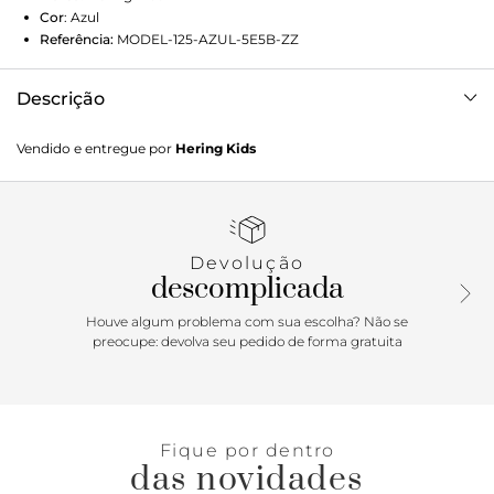
Cor
:
Azul
Referência:
MODEL-125-AZUL-5E5B-ZZ
Descrição
Esta bermuda em moletom é ideal para proporcionar
Vendido e entregue por
Hering Kids
conforto e estilo aos meninos. Com uma modelagem
regular, ela possui um cós de elástico com cadarço
funcional de algodão, garantindo um ajuste seguro e
confortável. O design inclui um recorte frontal e bolsos
faca para um toque de praticidade e estilo. Características
Devolução
da peça: Moletom Modelagem regular Cós de elástico
descomplicada
Cadarço funcional em algodão Bolsos Versatilidade:Perfeita
para atividades diárias e momentos de lazer, essa bermuda
Houve algum problema com sua escolha? Não se
combina perfeitamente conforto e funcionalidade.O tecido
preocupe: devolva seu pedido de forma gratuita
kids que preferimos:O moletom além de muito confortável
tem uma ótima vestibilidade, caimento perfeito e
quentinho.
Fique por dentro
das novidades