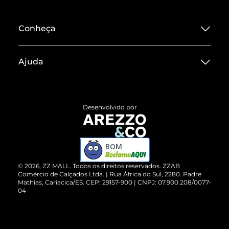
Conheça
Sobre ZZ MALL
Ajuda
Termos de Uso
Central de Atendimento
Políticas de Privacidade
Entrega
ZZ Influ
Desenvolvido por
Devolução do Produto
ZZ MALL é confiável
Compre pelo WhatsApp
ZZPay
BOM
Cartão Presente
©
2026
, ZZ MALL. Todos os direitos reservados.
ZZAB
Comércio de Calçados Ltda. | Rua África do Sul, 2280. Padre
Mathias, Cariacica/ES. CEP: 29157-900 | CNPJ: 07.900.208/0077-
Vendas Corporativas
04