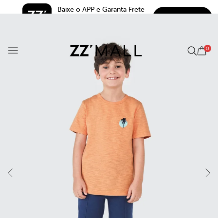
Baixe o APP e Garanta Frete 
BAIXAR
Grátis*
5.0
0