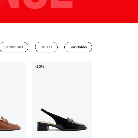
Sapatilhas
Bolsas
Sandálias
-50%