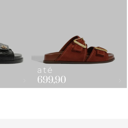
até
699,90