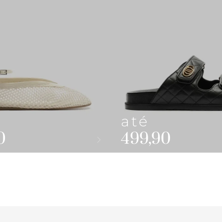
até
0
499,90