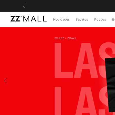
Novidades
Sapatos
Roupas
B