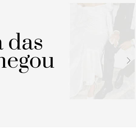
a das
hegou