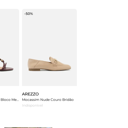
-50%
AREZZO
Sandália Bordô Salto Bloco Metais
Mocassim Nude Couro Bridão
Indisponível