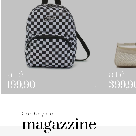
até
até
199,90
399,9
Conheça o
magazzine