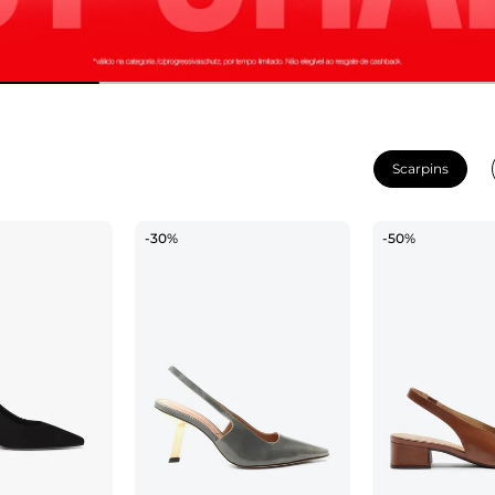
Scarpins
-30%
-50%