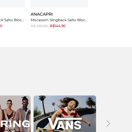
ANACAPRI
Mocassim Slingback Salto Bloco Corrente Marrom
Mocassim Slingback Salto Bloco Corrente Preta
90
R$ 289,90
R$144,90