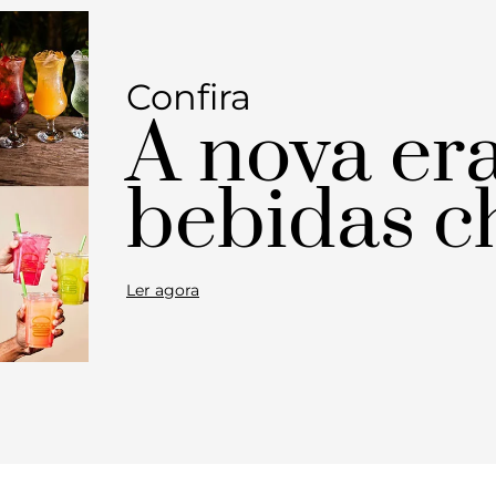
Confira
A nova er
bebidas c
Ler agora