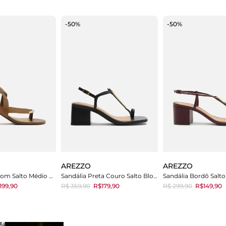
-50%
-50%
AREZZO
AREZZO
Sandália Marrom Salto Médio Bloco
Sandália Preta Couro Salto Bloco Tira Metal
199,90
R$ 359,90
R$179,90
R$ 299,90
R$149,90