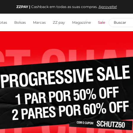
ZZPAY |
Cashback em todas as suas compras.
Aproveite!
otas
Bolsas
Marcas
ZZ pay
Magazzine
Sale