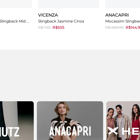
VICENZA
ANACAPRI
Scarpin Schutz Slingback Mid Heel Black
Slingback Jasmine Cinza
R$ 725
R$505
R$ 289,90
R$144,