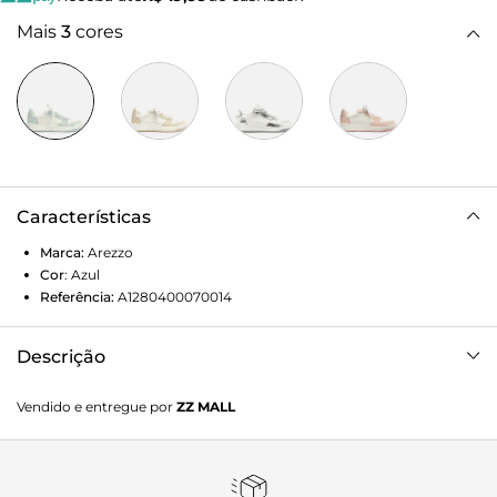
Mais
3
cores
Características
Marca:
Arezzo
Cor
:
Azul
Referência:
A1280400070014
Descrição
Tênis branco de couro. O modelo de amarração tem solado
Vendido e entregue por
ZZ MALL
baixo emborrachado branco e base azul-clara. Traz cabedal
com aplicações azuis e furos na biqueira. De bico redondo,
o tênis tem fecho em cadarços brancos e nome da marca
no atacador.