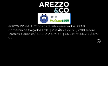
Devolução do Produto
ZZ MALL é confiável
Compre pelo WhatsApp
ZZPay
BOM
Cartão Presente
©
2026
, ZZ MALL. Todos os direitos reservados.
ZZAB
Comércio de Calçados Ltda. | Rua África do Sul, 2280. Padre
Mathias, Cariacica/ES. CEP: 29157-900 | CNPJ: 07.900.208/0077-
Vendas Corporativas
04