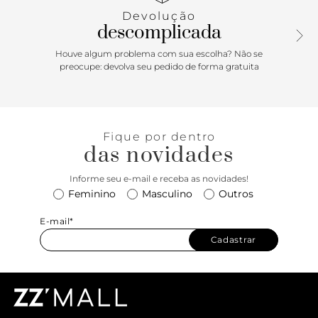
Devolução
descomplicada
Houve algum problema com sua escolha? Não se
preocupe: devolva seu pedido de forma gratuita
Fique por dentro
das novidades
Informe seu e-mail e receba as novidades!
Feminino
Masculino
Outros
E-mail*
Cadastrar