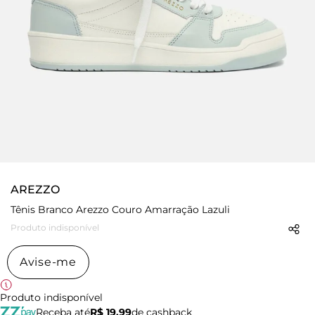
AREZZO
Tênis Branco Arezzo Couro Amarração Lazuli
Produto indisponível
Avise-me
Produto indisponível
Receba até
R$ 19,99
de cashback