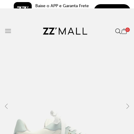
Baixe o APP e Garanta Frete 
BAIXAR
Grátis*
5.0
0